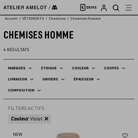
Accèder
€
DEVIS
directement
au
Accueil
VÊTEMENTS
Chemises
Chemises Homme
contenu
CHEMISES HOMME
4
RÉSULTATS
MARQUES
ETHIQUE
COULEUR
COUPES
LIVRAISON
UNIVERS
ÉPAISSEUR
COMPOSITION
FILTERS ACTIFS
Couleur
:
Violet
Aj
NEW