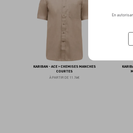
favoris
En autorisan
KARIBAN - ACE > CHEMISES MANCHES
KARIB
COURTES
M
À PARTIR DE
11.74€