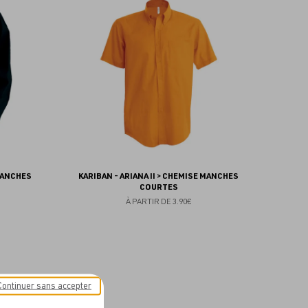
aux
aux
favoris
favoris
 MANCHES
KARIBAN - ARIANA II > CHEMISE MANCHES
COURTES
À PARTIR DE
3.90€
Continuer sans accepter