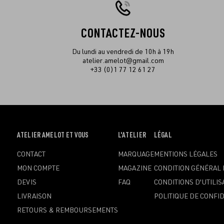
CONTACTEZ-NOUS
Du lundi au vendredi de 10h à 19h
atelier.amelot@gmail.com
+33 (0)1 77 12 61 27
OUVRIR
ATELIER AMELOT ET VOUS
OUVRIR
L'ATELIER
OUVRIR
LÉGAL
LE
LE
LE
CONTACT
MARQUAGE
MENTIONS LÉGALES
MENU
MENU
MENU
MON COMPTE
MAGAZINE
CONDITION GÉNÉRAL 
DEVIS
FAQ
CONDITIONS D'UTILIS
LIVRAISON
POLITIQUE DE CONFID
RETOURS & REMBOURSEMENTS