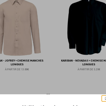
aux
favoris
AN - JOFREY > CHEMISE MANCHES
KARIBAN - NEVADA II > CHEMISE
LONGUES
LONGUES
À PARTIR DE
13.88€
À PARTIR DE
5.20€
Ajouter
aux