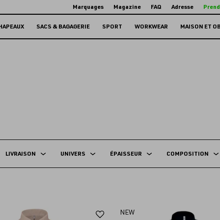
Marquages
Magazine
FAQ
Adresse
Prend
HAPEAUX
SACS & BAGAGERIE
SPORT
WORKWEAR
MAISON ET O
LIVRAISON
UNIVERS
ÉPAISSEUR
COMPOSITION
Ajouter
NEW