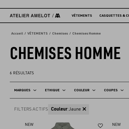
Accèder
directement
au
VÊTEMENTS
CASQUETTES & C
contenu
Accueil
VÊTEMENTS
Chemises
Chemises Homme
CHEMISES HOMME
6
RÉSULTATS
MARQUES
ETHIQUE
COULEUR
COUPES
FILTERS ACTIFS
Couleur
:
Jaune
Ajouter
NEW
NEW