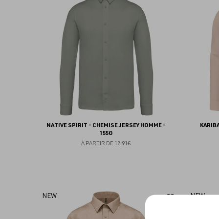
aux
favoris
NATIVE SPIRIT - CHEMISE JERSEY HOMME -
KARIB
155G
À PARTIR DE
12.91€
Ajouter
NEW
NEW
aux