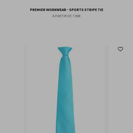
PREMIER WORKWEAR - SPORTS STRIPE TIE
À PARTIR DE
7.80€
Aj
au
fav