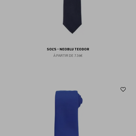
SOL'S - NEOBLU TEODOR
À PARTIR DE
7.36€
Aj
au
fav