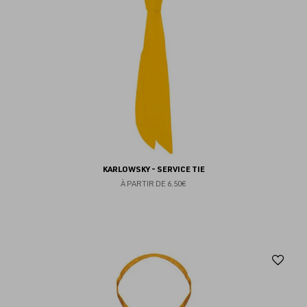
KARLOWSKY - SERVICE TIE
À PARTIR DE
6.50€
Aj
au
fav