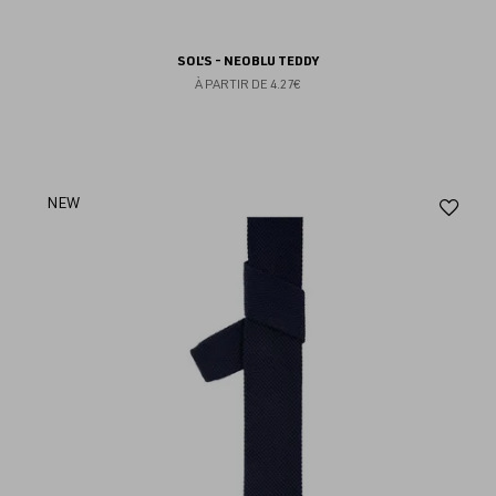
SOL'S - NEOBLU TEDDY
À PARTIR DE
4.27€
Aj
NEW
au
fav