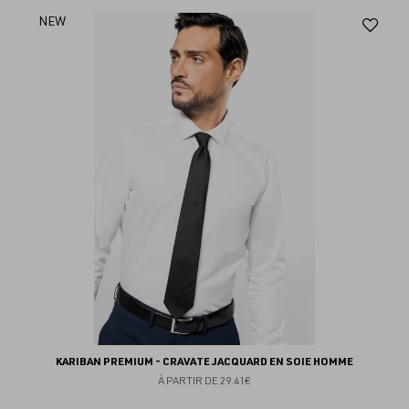
Aj
NEW
au
fav
KARIBAN PREMIUM - CRAVATE JACQUARD EN SOIE HOMME
À PARTIR DE
29.41€