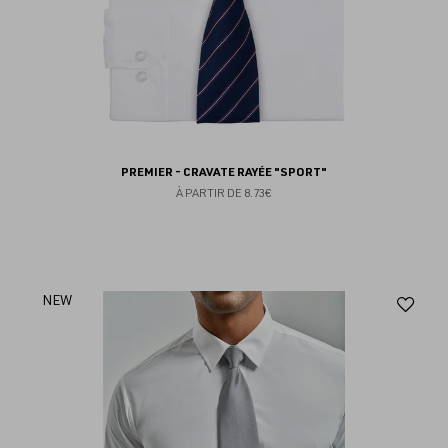
PREMIER - CRAVATE RAYÉE "SPORT"
À PARTIR DE
8.73€
Aj
NEW
au
fav