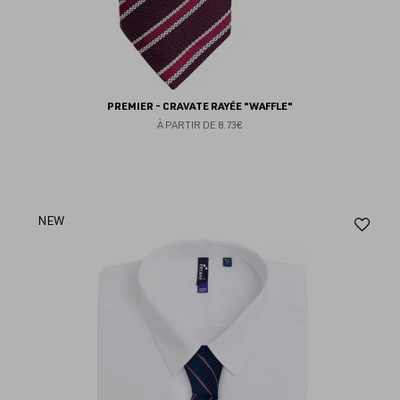
PREMIER - CRAVATE RAYÉE "WAFFLE"
À PARTIR DE
8.73€
Aj
NEW
au
fav