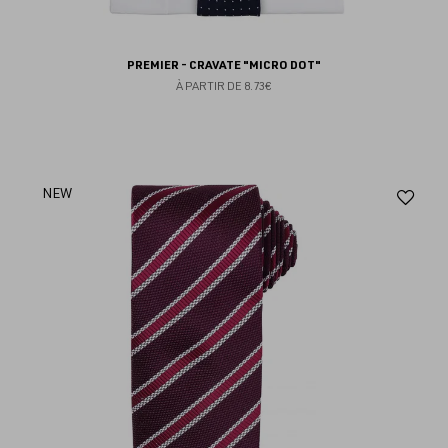
PREMIER - CRAVATE "MICRO DOT"
À PARTIR DE
8.73€
Aj
NEW
au
fav