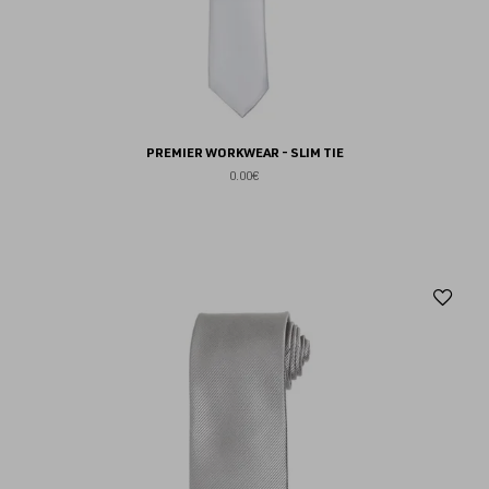
PREMIER WORKWEAR - SLIM TIE
0.00€
Aj
au
fav