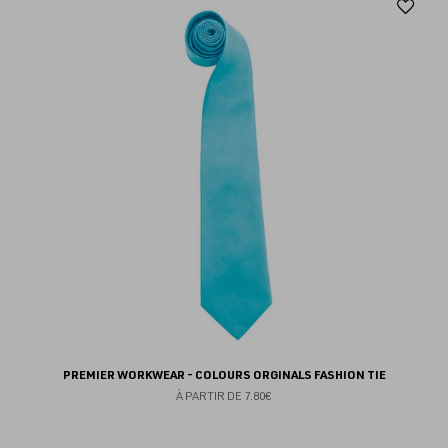
Aj
au
fav
PREMIER WORKWEAR - COLOURS ORGINALS FASHION TIE
À PARTIR DE
7.80€