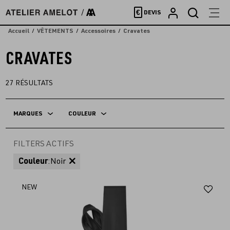
Accèder
€
DEVIS
directement
au
Accueil
VÊTEMENTS
Accessoires
Cravates
contenu
CRAVATES
27
RÉSULTATS
MARQUES
COULEUR
FILTERS ACTIFS
Couleur
:
Noir
Aj
NEW
au
fav