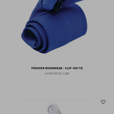
PREMIER WORKWEAR - CLIP-ON TIE
À PARTIR DE
6.50€
Aj
au