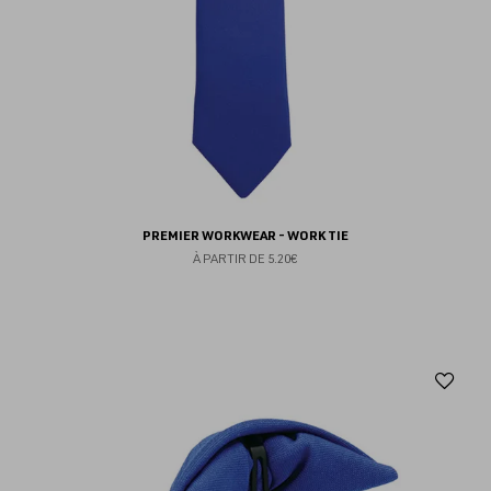
PREMIER WORKWEAR - WORK TIE
À PARTIR DE
5.20€
Aj
au
fav