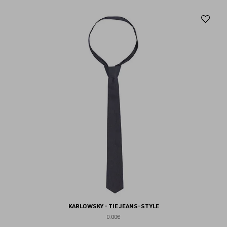
Aj
au
fav
KARLOWSKY - TIE JEANS-STYLE
0.00€