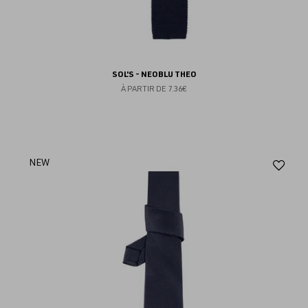
SOL'S - NEOBLU THEO
À PARTIR DE
7.36€
Aj
NEW
au
fav