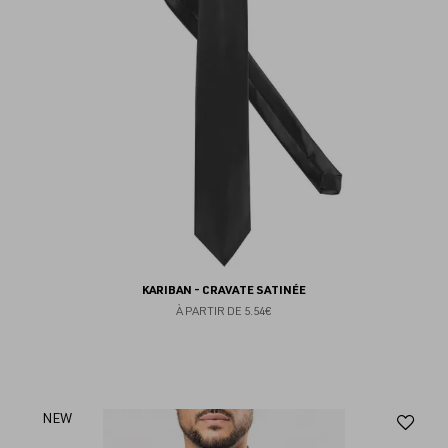
KARIBAN - CRAVATE SATINÉE
À PARTIR DE
5.54€
Aj
NEW