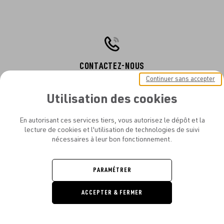
CONTACTEZ-NOUS
Continuer sans accepter
Du lundi au vendredi de 10h à 19h
atelier.amelot@gmail.com
Utilisation des cookies
+33 (0)1 77 12 61 27
En autorisant ces services tiers, vous autorisez le dépôt et la
lecture de cookies et l'utilisation de technologies de suivi
nécessaires à leur bon fonctionnement.
FABRICATION RAPIDE
Demander un délai express
PARAMÉTRER
sur une large gamme
de produits
ACCEPTER & FERMER
DEMANDE
DE DEVIS