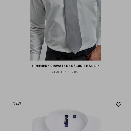
PREMIER - CRAVATE DE SÉCURITÉ À CLIP
À PARTIR DE
9.05€
Aj
NEW
au
fav