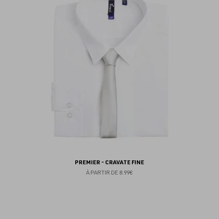
fav
PREMIER - CRAVATE FINE
À PARTIR DE
8.99€