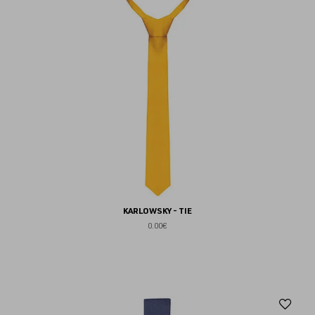
KARLOWSKY - TIE
0.00€
Aj