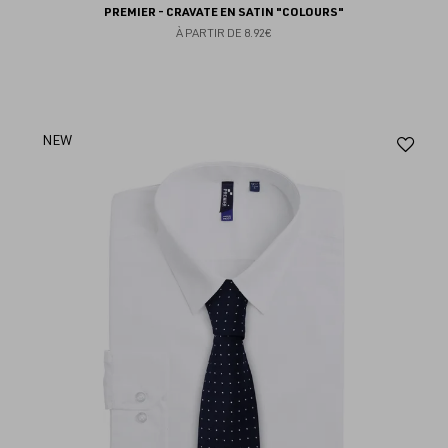
PREMIER - CRAVATE EN SATIN "COLOURS"
À PARTIR DE
8.92€
Aj
NEW
au
fav