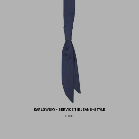
au
fav
KARLOWSKY - SERVICE TIE JEANS-STYLE
0.00€