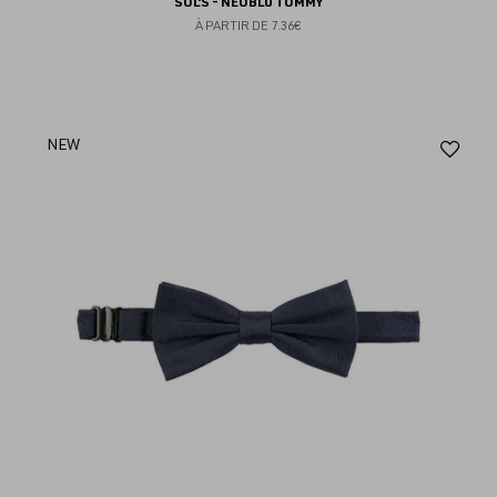
SOL'S - NEOBLU TOMMY
À PARTIR DE
7.36€
Aj
NEW
au
fav