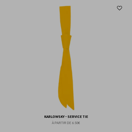
Aj
au
fav
KARLOWSKY - SERVICE TIE
À PARTIR DE
6.50€