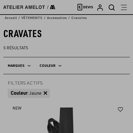
Accèder
€
DEVIS
directement
au
Accueil
VÊTEMENTS
Accessoires
Cravates
contenu
CRAVATES
5
RÉSULTATS
MARQUES
COULEUR
FILTERS ACTIFS
Couleur
:
Jaune
Aj
NEW
au
fav