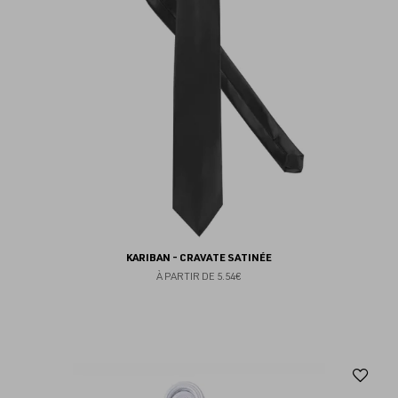
KARIBAN - CRAVATE SATINÉE
À PARTIR DE
5.54€
Aj