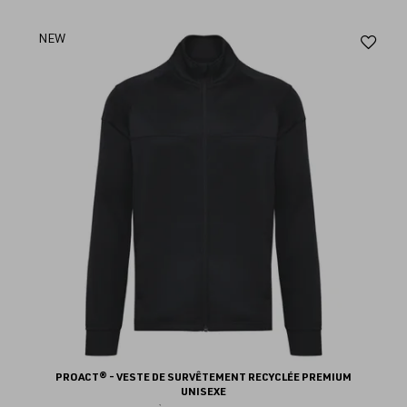
Aj
NEW
au
fav
PROACT® - VESTE DE SURVÊTEMENT RECYCLÉE PREMIUM
UNISEXE