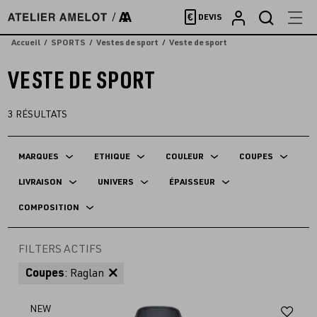
Accèder
€
DEVIS
directement
au
Accueil
SPORTS
Vestes de sport
Veste de sport
contenu
VESTE DE SPORT
3
RÉSULTATS
MARQUES
ETHIQUE
COULEUR
COUPES
LIVRAISON
UNIVERS
ÉPAISSEUR
COMPOSITION
FILTERS ACTIFS
Coupes
: Raglan
Aj
NEW