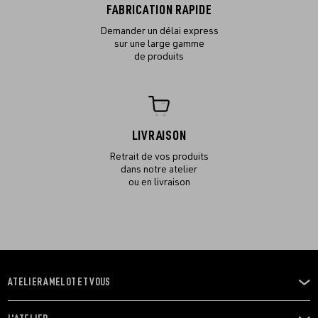
FABRICATION RAPIDE
Demander un délai express
sur une large gamme
de produits
LIVRAISON
Retrait de vos produits
dans notre atelier
ou en livraison
ATELIER AMELOT ET VOUS
OUVRIR
LE
MENU