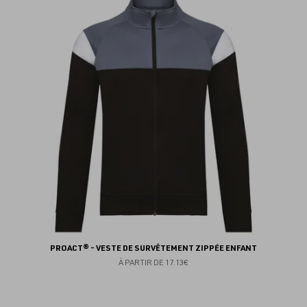
au
fav
PROACT® - VESTE DE SURVÊTEMENT ZIPPÉE ENFANT
À PARTIR DE
17.13€