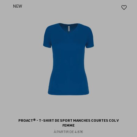
Aj
NEW
au
fav
PROACT® - T-SHIRT DE SPORT MANCHES COURTES COL V
FEMME
À PARTIR DE
4.87€