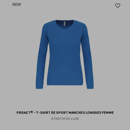
Aj
NEW
au
fav
PROACT® - T-SHIRT DE SPORT MANCHES LONGUES FEMME
À PARTIR DE
6.43€