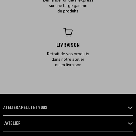
Demander un délai express
sur une large gamme
de produits
LIVRAISON
Retrait de vos produits
dans notre atelier
ou en livraison
ATELIER AMELOT ET VOUS
OUVRIR
LE
MENU
L'ATELIER
OUVRIR
LE