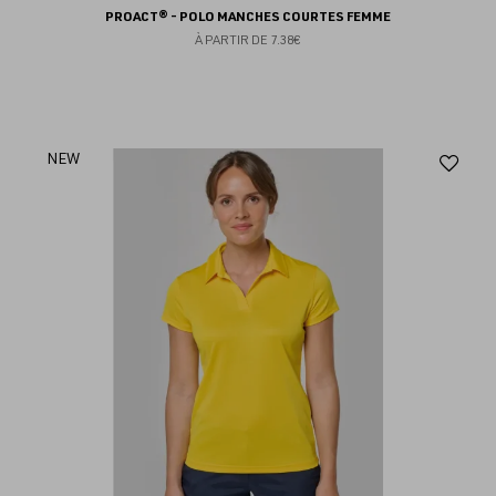
PROACT® - POLO MANCHES COURTES FEMME
À PARTIR DE
7.38€
Aj
NEW
au
fav