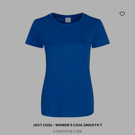
Aj
au
fav
JUST COOL - WOMEN'S COOL SMOOTH T
À PARTIR DE
3.53€