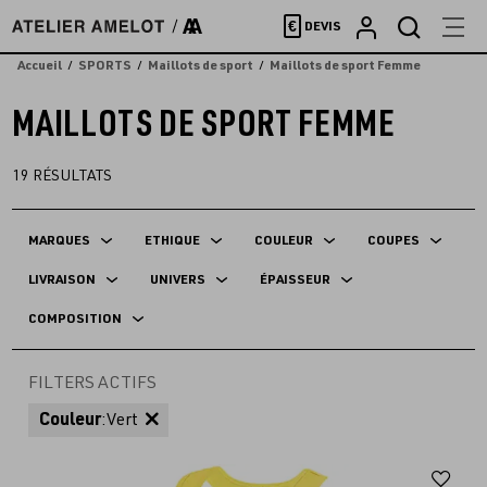
Accèder
€
DEVIS
directement
au
Accueil
SPORTS
Maillots de sport
Maillots de sport Femme
contenu
MAILLOTS DE SPORT FEMME
19
RÉSULTATS
MARQUES
ETHIQUE
COULEUR
COUPES
LIVRAISON
UNIVERS
ÉPAISSEUR
COMPOSITION
FILTERS ACTIFS
Couleur
:
Vert
Aj