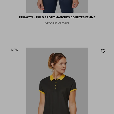
PROACT® - POLO SPORT MANCHES COURTES FEMME
À PARTIR DE
9.29€
Aj
NEW
au
fav