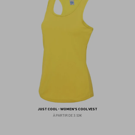
au
fav
JUST COOL - WOMEN'S COOL VEST
À PARTIR DE
3.53€