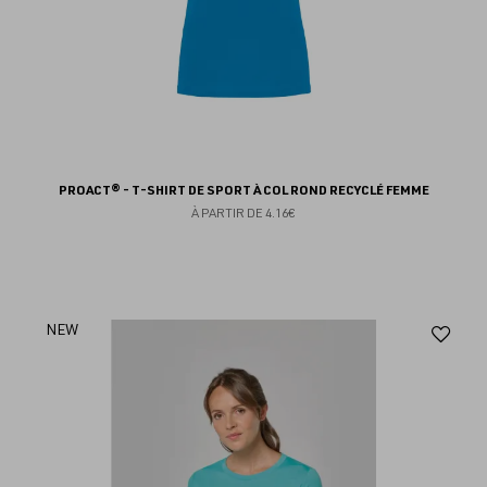
PROACT® - T-SHIRT DE SPORT À COL ROND RECYCLÉ FEMME
À PARTIR DE
4.16€
Aj
NEW
au
fav