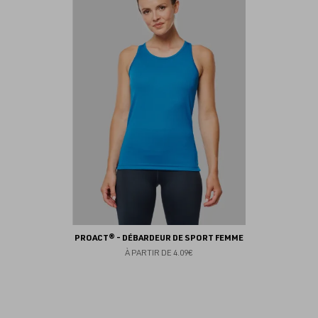
fav
PROACT® - DÉBARDEUR DE SPORT FEMME
À PARTIR DE
4.09€