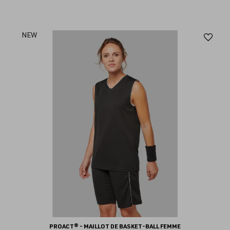
Aj
NEW
au
fav
PROACT® - MAILLOT DE BASKET-BALL FEMME