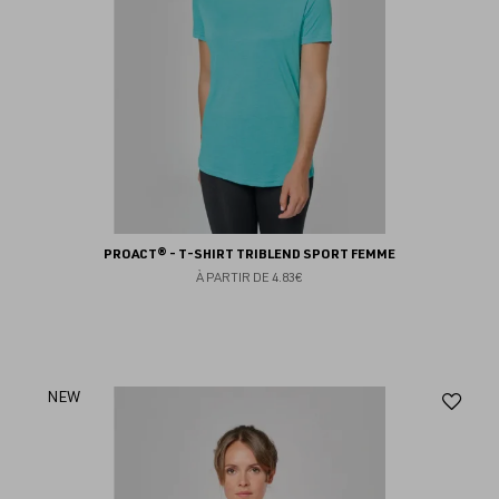
PROACT® - T-SHIRT TRIBLEND SPORT FEMME
À PARTIR DE
4.83€
Aj
NEW
au
fav