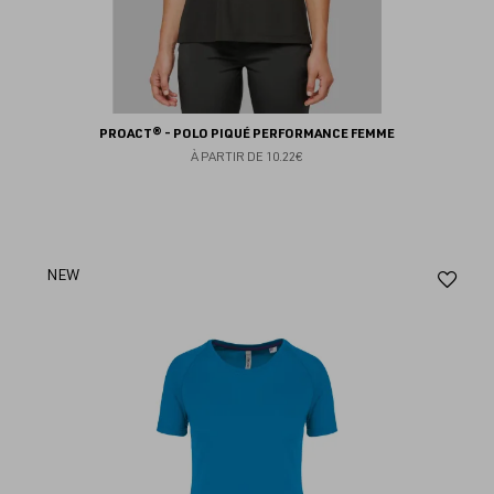
PROACT® - POLO PIQUÉ PERFORMANCE FEMME
À PARTIR DE
10.22€
Aj
NEW
au
fav