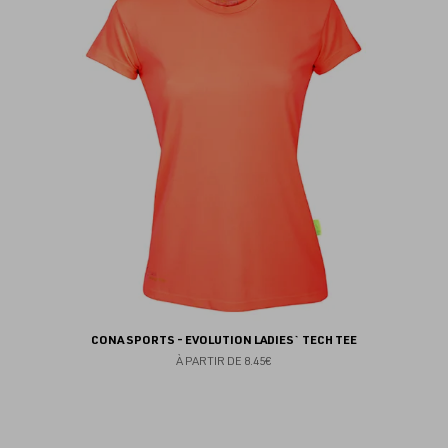
au
fav
CONA SPORTS - EVOLUTION LADIES` TECH TEE
À PARTIR DE
8.45€