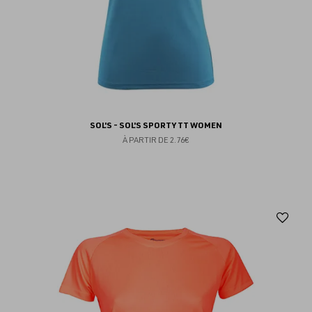
SOL'S - SOL'S SPORTY TT WOMEN
À PARTIR DE
2.76€
Aj
au
fav