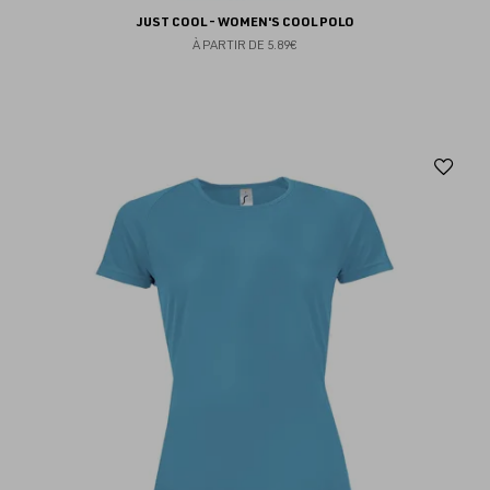
JUST COOL - WOMEN'S COOL POLO
À PARTIR DE
5.89€
Aj
au
fav