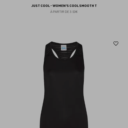
JUST COOL - WOMEN'S COOL SMOOTH T
À PARTIR DE
3.53€
Aj
au
fav