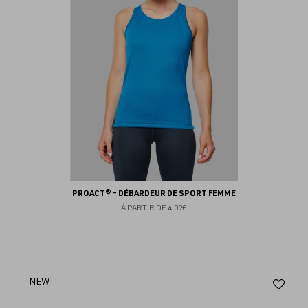
PROACT® - DÉBARDEUR DE SPORT FEMME
À PARTIR DE
4.09€
Aj
NEW
au