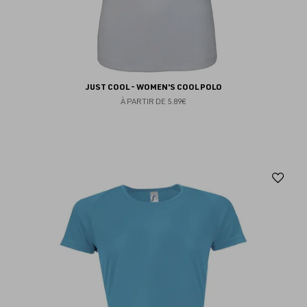
JUST COOL - WOMEN'S COOL POLO
À PARTIR DE
5.89€
Aj
au
fav