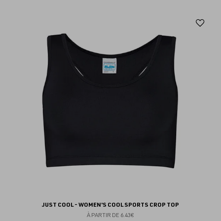
Aj
au
fav
JUST COOL - WOMEN'S COOL SPORTS CROP TOP
À PARTIR DE
6.43€