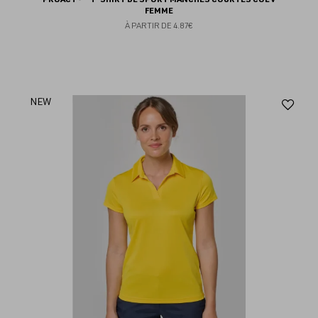
FEMME
À PARTIR DE
4.87€
Aj
NEW
au
fav