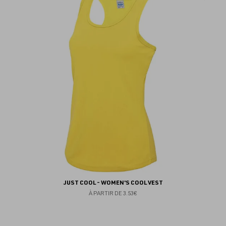
au
fav
JUST COOL - WOMEN'S COOL VEST
À PARTIR DE
3.53€