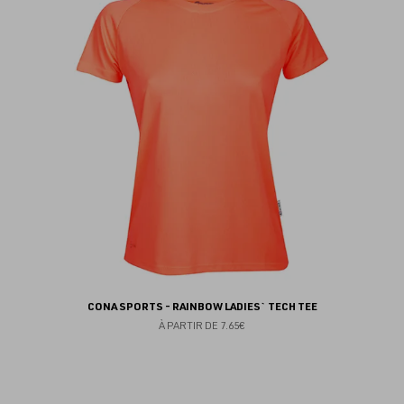
au
fav
CONA SPORTS - RAINBOW LADIES` TECH TEE
À PARTIR DE
7.65€