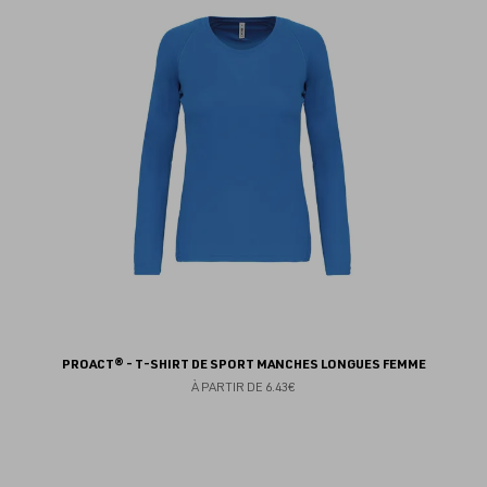
fav
PROACT® - T-SHIRT DE SPORT MANCHES LONGUES FEMME
À PARTIR DE
6.43€