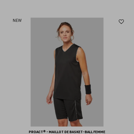
Aj
NEW
au
fav
PROACT® - MAILLOT DE BASKET-BALL FEMME