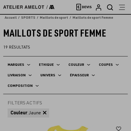
Accèder
€
DEVIS
directement
au
Accueil
SPORTS
Maillots de sport
Maillots de sport Femme
contenu
MAILLOTS DE SPORT FEMME
19
RÉSULTATS
MARQUES
ETHIQUE
COULEUR
COUPES
LIVRAISON
UNIVERS
ÉPAISSEUR
COMPOSITION
FILTERS ACTIFS
Couleur
:
Jaune
Aj