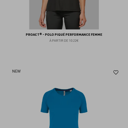
PROACT® - POLO PIQUÉ PERFORMANCE FEMME
À PARTIR DE
10.22€
Aj
NEW
au
fav