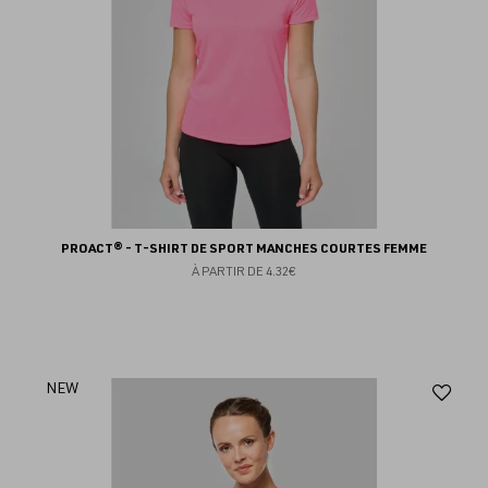
PROACT® - T-SHIRT DE SPORT MANCHES COURTES FEMME
À PARTIR DE
4.32€
Aj
NEW
au
fav