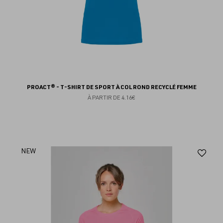
PROACT® - T-SHIRT DE SPORT À COL ROND RECYCLÉ FEMME
À PARTIR DE
4.16€
Aj
NEW
au
fav