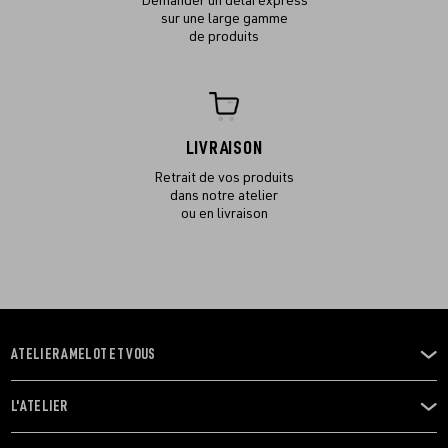
Demander un délai express
sur une large gamme
de produits
LIVRAISON
Retrait de vos produits
dans notre atelier
ou en livraison
ATELIER AMELOT ET VOUS
OUVRIR
LE
MENU
L'ATELIER
OUVRIR
LE