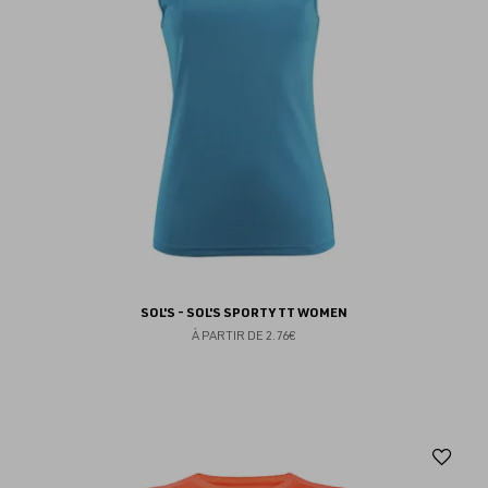
SOL'S - SOL'S SPORTY TT WOMEN
À PARTIR DE
2.76€
Aj