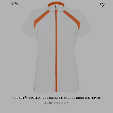
Aj
NEW
au
fav
PROACT® - MAILLOT DE CYCLISTE MANCHES COURTES FEMME
À PARTIR DE
3.90€