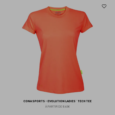
Aj
au
fav
CONA SPORTS - EVOLUTION LADIES` TECH TEE
À PARTIR DE
8.45€