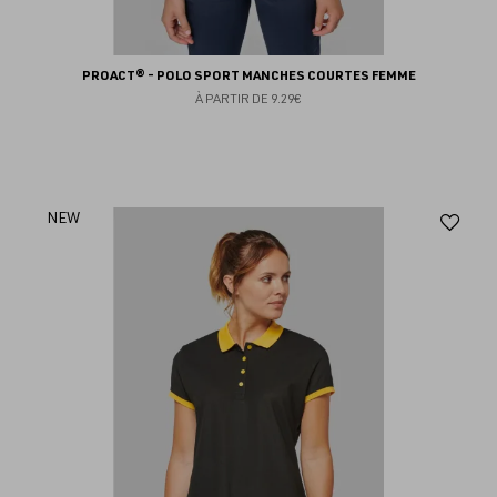
PROACT® - POLO SPORT MANCHES COURTES FEMME
À PARTIR DE
9.29€
Aj
NEW
au
fav