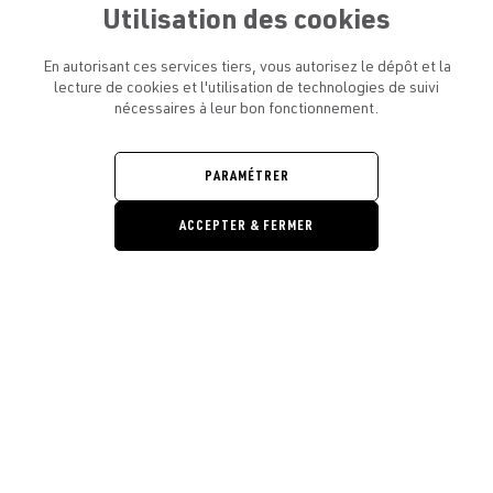
Utilisation des cookies
En autorisant ces services tiers, vous autorisez le dépôt et la
lecture de cookies et l'utilisation de technologies de suivi
nécessaires à leur bon fonctionnement.
ATELIER AMELOT ET VOUS
OUVRIR
LE
MENU
L'ATELIER
PARAMÉTRER
OUVRIR
LE
MENU
ACCEPTER & FERMER
LÉGAL
OUVRIR
LE
RESTONS EN CONTACT ! ABONNEZ-VOUS À NOTRE
MENU
NEWSLETTER
Ouvrir la barre de gestion des cooki
E-mail
E
En vous inscrivant, vous acceptez la politique de confidentialité et les
conditions d’utilisation de l’Atelier Amelot