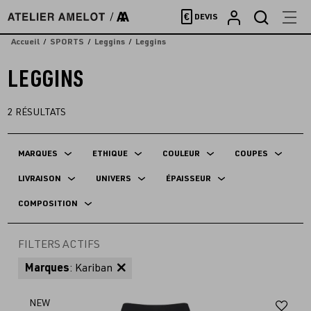
Accèder
€
DEVIS
directement
au
Accueil
SPORTS
Leggins
Leggins
contenu
LEGGINS
2
RÉSULTATS
MARQUES
ETHIQUE
COULEUR
COUPES
LIVRAISON
UNIVERS
ÉPAISSEUR
COMPOSITION
FILTERS ACTIFS
Marques
: Kariban
Aj
NEW