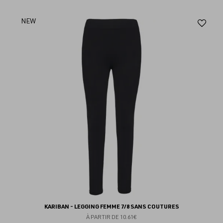
Aj
NEW
au
fav
KARIBAN - LEGGING FEMME 7/8 SANS COUTURES
À PARTIR DE
10.61€