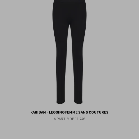
au
fav
KARIBAN - LEGGING FEMME SANS COUTURES
À PARTIR DE
11.74€