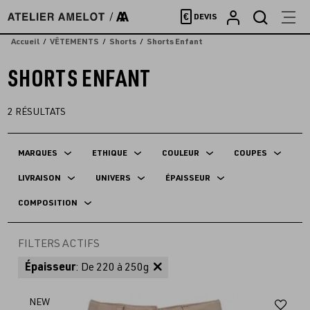
Accèder
€
DEVIS
directement
au
Accueil
VÊTEMENTS
Shorts
Shorts Enfant
contenu
SHORTS ENFANT
2
RÉSULTATS
MARQUES
ETHIQUE
COULEUR
COUPES
LIVRAISON
UNIVERS
ÉPAISSEUR
COMPOSITION
FILTERS ACTIFS
Épaisseur
: De 220 à 250g
Aj
NEW