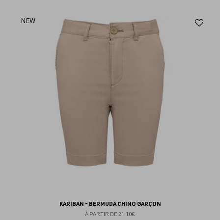
Aj
NEW
au
fav
KARIBAN - BERMUDA CHINO GARÇON
À PARTIR DE
21.10€