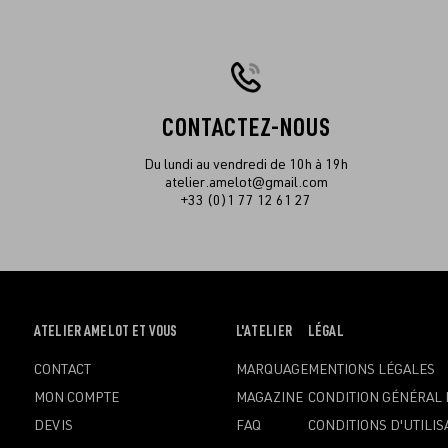
CONTACTEZ-NOUS
Du lundi au vendredi de 10h à 19h
atelier.amelot@gmail.com
+33 (0)1 77 12 61 27
OUVRIR
ATELIER AMELOT ET VOUS
OUVRIR
L'ATELIER
OUVRIR
LÉGAL
LE
LE
LE
CONTACT
MARQUAGE
MENTIONS LÉGALES
MENU
MENU
MENU
MON COMPTE
MAGAZINE
CONDITION GÉNÉRAL 
DEVIS
FAQ
CONDITIONS D'UTILIS