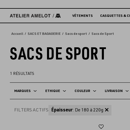
Accèder
directement
au
VÊTEMENTS
CASQUETTES & C
contenu
Accueil
SACS ET BAGAGERIE
Sacs de sport
Sacs de Sport
SACS DE SPORT
1
RÉSULTATS
MARQUES
ETHIQUE
COULEUR
LIVRAISON
FILTERS ACTIFS
Épaisseur
: De 180 à 220g
Ajouter