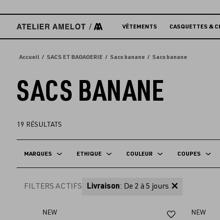
Accèder
directement
au
VÊTEMENTS
CASQUETTES & C
contenu
Accueil
SACS ET BAGAGERIE
Sacs banane
Sacs banane
SACS BANANE
19
RÉSULTATS
MARQUES
ETHIQUE
COULEUR
COUPES
FILTERS ACTIFS
Livraison
: De 2 à 5 jours
Ajouter
NEW
NEW