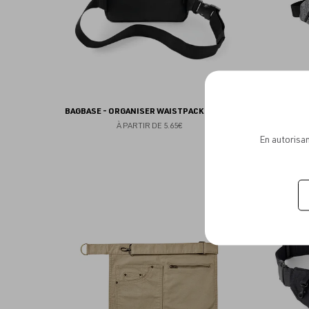
BAGBASE - ORGANISER WAISTPACK 243GSM
BAGS2
À PARTIR DE
5.65€
En autorisan
Ajouter
aux
favoris