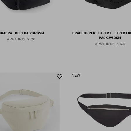
QUADRA - BELT BAG 187GSM
CRAGHOPPERS EXPERT - EXPERT K
PACK 295GSM
À PARTIR DE
5.32€
À PARTIR DE
15.16€
Ajouter
NEW
aux
favoris