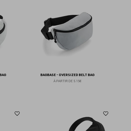
aux
aux
favoris
favoris
 BAG
BAGBASE - OVERSIZED BELT BAG
À PARTIR DE
5.15€
Ajouter
Ajoute
aux
aux