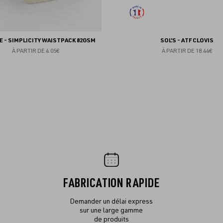
 - SIMPLICITY WAISTPACK 82GSM
SOL'S - ATF CLOVIS
À PARTIR DE
4.05€
À PARTIR DE
18.44€
FABRICATION RAPIDE
Demander un délai express
sur une large gamme
de produits