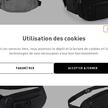
Utilisation des cookies
GO - HIP BAG - DETROIT 127GSM
BAGBASE - MOLLE UTILITY WAI
À PARTIR DE
6.60€
À PARTIR DE
6.28€
t ces services tiers, vous autorisez le dépôt et la lecture de cookies et l'u
technologies de suivi nécessaires à leur bon fonctionnement.
PARAMÉTRER
ACCEPTER & FERMER
Ajouter
aux
favoris