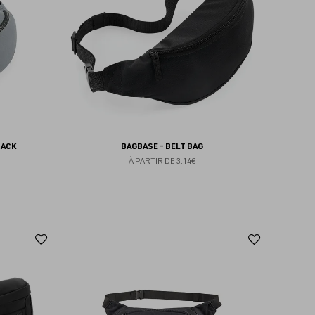
favoris
favoris
PACK
BAGBASE - BELT BAG
À PARTIR DE
3.14€
Ajouter
Ajoute
aux
aux
favoris
favoris