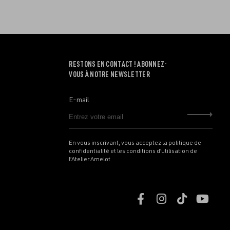
RESTONS EN CONTACT ! ABONNEZ-
VOUS À NOTRE NEWSLETTER
E-mail
Envo
En vous inscrivant, vous acceptez la politique de
confidentialité et les conditions d’utilisation de
l’Atelier Amelot
Retrouvez
Retrouvez
Retrouve
Retr
nous
nous
nous
nous