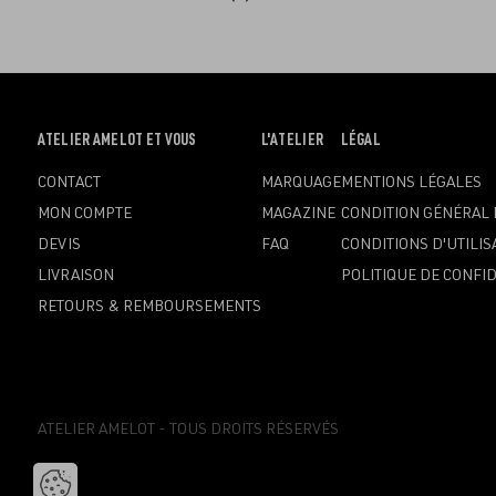
OUVRIR
ATELIER AMELOT ET VOUS
OUVRIR
L'ATELIER
OUVRIR
LÉGAL
LE
LE
LE
CONTACT
MARQUAGE
MENTIONS LÉGALES
MENU
MENU
MENU
MON COMPTE
MAGAZINE
CONDITION GÉNÉRAL 
DEVIS
FAQ
CONDITIONS D'UTILIS
LIVRAISON
POLITIQUE DE CONFID
RETOURS & REMBOURSEMENTS
ATELIER AMELOT - TOUS DROITS RÉSERVÉS