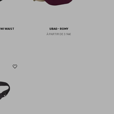
IWI WAIST
UBAG - ROMY
À PARTIR DE
3.94€
Ajouter
aux
favoris