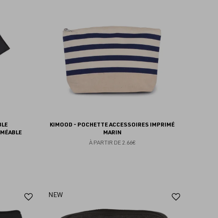
aux
aux
favoris
favoris
BLE
KIMOOD - POCHETTE ACCESSOIRES IMPRIMÉ
RMÉABLE
MARIN
À PARTIR DE
2.66€
Ajouter
Ajoute
NEW
aux
aux