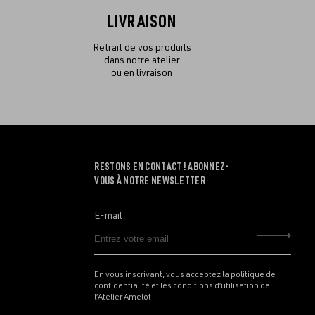
LIVRAISON
Retrait de vos produits
dans notre atelier
ou en livraison
RESTONS EN CONTACT ! ABONNEZ-
VOUS À NOTRE NEWSLETTER
E-mail
Envo
En vous inscrivant, vous acceptez la politique de
confidentialité et les conditions d’utilisation de
l’Atelier Amelot