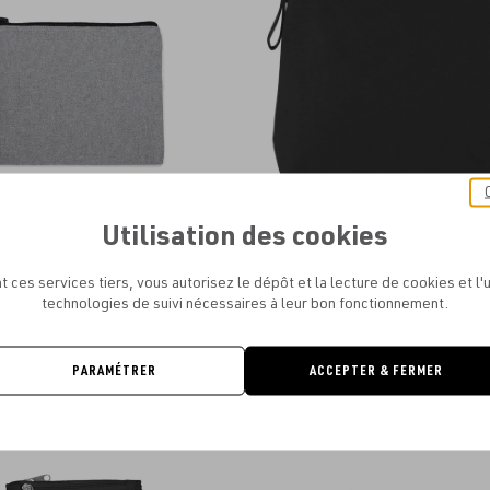
favoris
Utilisation des cookies
- TROUSSE EN TOILE TISSÉE À LA
KIMOOD - TROUSSE EN COTON CA
MAIN
À PARTIR DE
2.41€
t ces services tiers, vous autorisez le dépôt et la lecture de cookies et l'u
À PARTIR DE
1.81€
technologies de suivi nécessaires à leur bon fonctionnement.
PARAMÉTRER
ACCEPTER & FERMER
Ajouter
NEW
aux
favoris