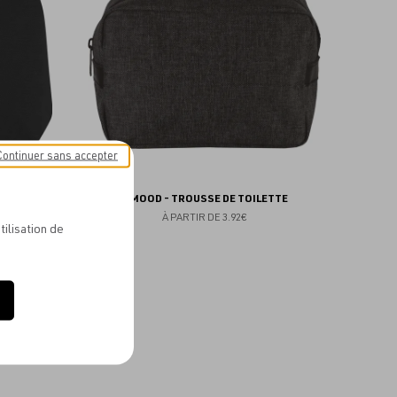
favoris
favoris
Continuer sans accepter
NVAS 48G
KIMOOD - TROUSSE DE TOILETTE
À PARTIR DE
3.92€
tilisation de
Ajouter
aux
favoris