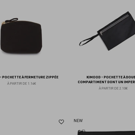
aux
favoris
- POCHETTE À FERMETURE ZIPPÉE
KIMOOD - POCHETTE À DOU
COMPARTIMENT DONT UN IMPE
À PARTIR DE
1.14€
À PARTIR DE
2.10€
Ajouter
NEW
aux