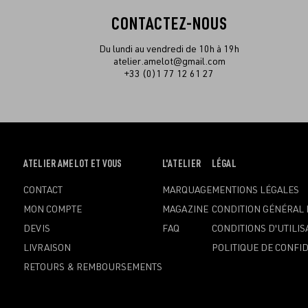
CONTACTEZ-NOUS
Du lundi au vendredi de 10h à 19h
atelier.amelot@gmail.com
+33 (0)1 77 12 61 27
OUVRIR
ATELIER AMELOT ET VOUS
OUVRIR
L'ATELIER
OUVRIR
LÉGAL
LE
LE
LE
CONTACT
MARQUAGE
MENTIONS LÉGALES
MENU
MENU
MENU
MON COMPTE
MAGAZINE
CONDITION GÉNÉRAL 
DEVIS
FAQ
CONDITIONS D'UTILIS
LIVRAISON
POLITIQUE DE CONFID
RETOURS & REMBOURSEMENTS