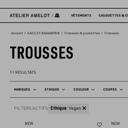
Accèder
directement
au
VÊTEMENTS
CASQUETTES & C
contenu
Accueil
SACS ET BAGAGERIE
Trousses & pochettes
Trousses
TROUSSES
11
RÉSULTATS
MARQUES
ETHIQUE
COULEUR
COUPES
FILTERS ACTIFS
Ethique
: Vegan
Ajouter
NEW
NEW