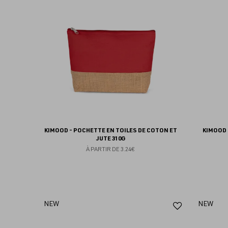
aux
favoris
KIMOOD - POCHETTE EN TOILES DE COTON ET
KIMOOD 
JUTE 310G
À PARTIR DE
3.24€
Ajouter
NEW
NEW
aux