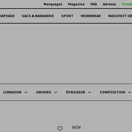
Marquages
Magazine
FAQ
Adresse
Prend
HAPEAUX
SACS & BAGAGERIE
SPORT
WORKWEAR
MAISON ET O
LIVRAISON
UNIVERS
ÉPAISSEUR
COMPOSITION
Ajouter
NEW