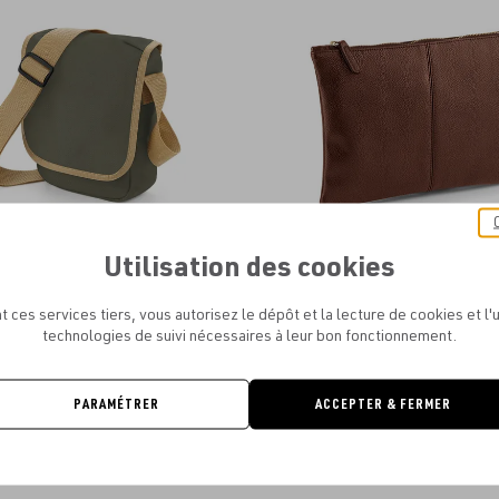
aux
favoris
Utilisation des cookies
BAGBASE - MINI REPORTER
QUADRA - NUHIDE ACCESSORY PO
À PARTIR DE
4.24€
À PARTIR DE
3.74€
t ces services tiers, vous autorisez le dépôt et la lecture de cookies et l'u
technologies de suivi nécessaires à leur bon fonctionnement.
PARAMÉTRER
ACCEPTER & FERMER