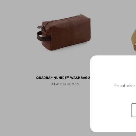
aux
favoris
QUADRA - NUHIDE® WASHBAG 220G
À PARTIR DE
9.14€
En autorisan