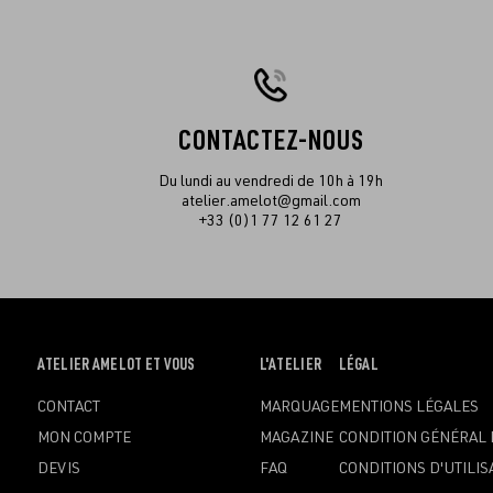
CONTACTEZ-NOUS
Du lundi au vendredi de 10h à 19h
atelier.amelot@gmail.com
+33 (0)1 77 12 61 27
OUVRIR
ATELIER AMELOT ET VOUS
OUVRIR
L'ATELIER
OUVRIR
LÉGAL
LE
LE
LE
CONTACT
MARQUAGE
MENTIONS LÉGALES
MENU
MENU
MENU
MON COMPTE
MAGAZINE
CONDITION GÉNÉRAL 
DEVIS
FAQ
CONDITIONS D'UTILIS