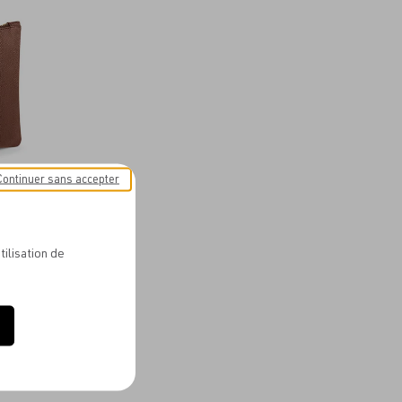
aux
favoris
Continuer sans accepter
UCH 122G
tilisation de