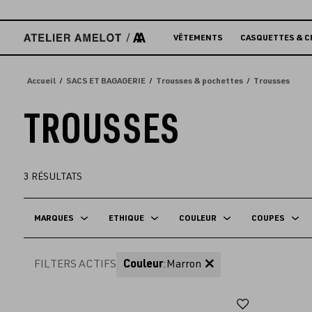
Accèder
directement
au
VÊTEMENTS
CASQUETTES & C
contenu
Accueil
SACS ET BAGAGERIE
Trousses & pochettes
Trousses
TROUSSES
3
RÉSULTATS
MARQUES
ETHIQUE
COULEUR
COUPES
FILTERS ACTIFS
Couleur
:
Marron
Ajouter