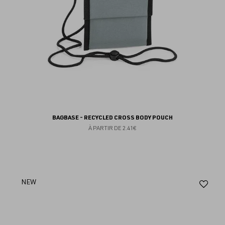
BAGBASE - RECYCLED CROSS BODY POUCH
À PARTIR DE
2.41€
Aj
NEW
au
fav