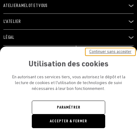
ATELIER AMELOT ET VOUS
OUVRIR
LE
MENU
L'ATELIER
OUVRIR
LE
MENU
LÉGAL
OUVRIR
LE
RESTONS EN CONTACT ! ABONNEZ-VOUS À NOTRE
Continuer sans accepter
MENU
NEWSLETTER
Utilisation des cookies
E-mail
En autorisant ces services tiers, vous autorisez le dépôt et la
E
lecture de cookies et l'utilisation de technologies de suivi
nécessaires à leur bon fonctionnement.
En vous inscrivant, vous acceptez la politique de confidentialité et les
conditions d’utilisation de l’Atelier Amelot
PARAMÉTRER
ATELIER AMELOT - TOUS DROITS
ACCEPTER & FERMER
RÉSERVÉS
Retrouvez
Retrouvez
Retrou
Re
nous
nous
nous
no