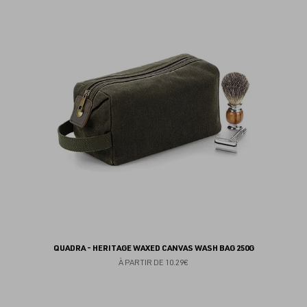
au
fav
QUADRA - HERITAGE WAXED CANVAS WASH BAG 250G
À PARTIR DE
10.29€