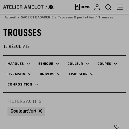
Accèder
€
DEVIS
directement
au
Accueil
SACS ET BAGAGERIE
Trousses & pochettes
Trousses
contenu
TROUSSES
13
RÉSULTATS
MARQUES
ETHIQUE
COULEUR
COUPES
LIVRAISON
UNIVERS
ÉPAISSEUR
COMPOSITION
FILTERS ACTIFS
Couleur
:
Vert
Aj