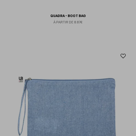
QUADRA - BOOT BAG
À PARTIR DE
8.87€
Aj
au
fav