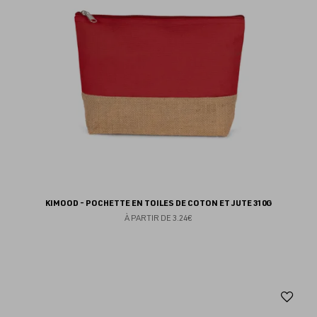
KIMOOD - POCHETTE EN TOILES DE COTON ET JUTE 310G
À PARTIR DE
3.24€
Aj