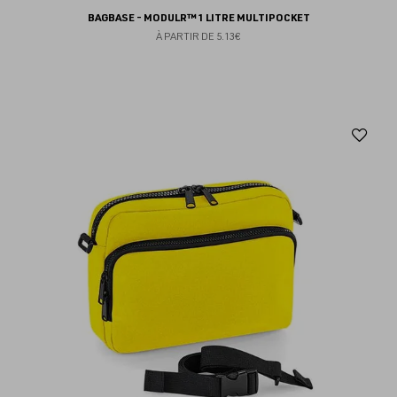
BAGBASE - MODULR™ 1 LITRE MULTIPOCKET
À PARTIR DE
5.13€
Aj
au
fav