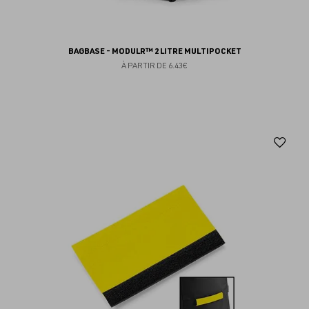
BAGBASE - MODULR™ 2 LITRE MULTIPOCKET
À PARTIR DE
6.43€
Aj
au
fav