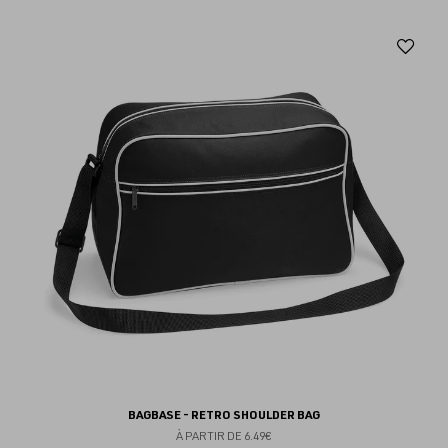
Aj
au
fav
BAGBASE - RETRO SHOULDER BAG
À PARTIR DE
6.49€