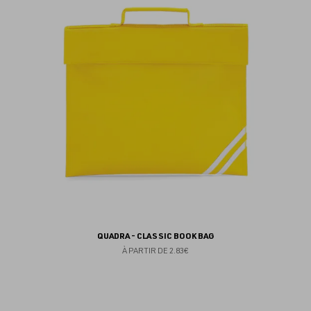
au
fav
QUADRA - CLASSIC BOOK BAG
À PARTIR DE
2.83€