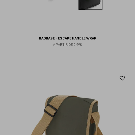
BAGBASE - ESCAPE HANDLE WRAP
À PARTIR DE
0.99€
Aj
au
fav