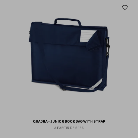
Aj
au
fav
QUADRA - JUNIOR BOOK BAG WITH STRAP
À PARTIR DE
5.13€