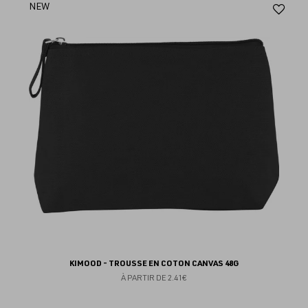
Aj
NEW
au
fav
KIMOOD - TROUSSE EN COTON CANVAS 48G
À PARTIR DE
2.41€