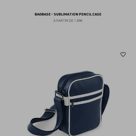
BAGBASE - SUBLIMATION PENCIL CASE
À PARTIR DE
1.89€
Aj
au
fav