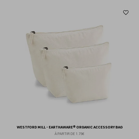
Aj
au
fav
WESTFORD MILL - EARTHAWARE® ORGANIC ACCESSORY BAG
À PARTIR DE
1.75€