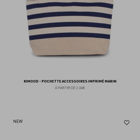
KIMOOD - POCHETTE ACCESSOIRES IMPRIMÉ MARIN
À PARTIR DE
2.66€
Aj
NEW
au