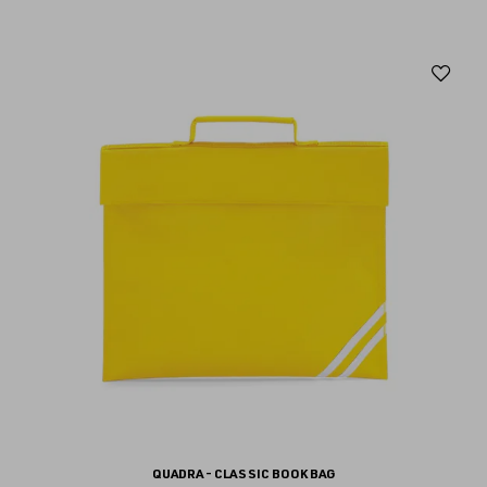
Aj
au
fav
QUADRA - CLASSIC BOOK BAG