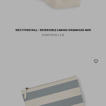
WESTFORD MILL - REVERSIBLE CANVAS ORGANISER 407G
À PARTIR DE
2.21€
Aj
au
fav