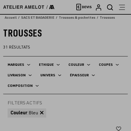
Accèder
€
DEVIS
directement
au
Accueil
SACS ET BAGAGERIE
Trousses & pochettes
Trousses
contenu
TROUSSES
31
RÉSULTATS
MARQUES
ETHIQUE
COULEUR
COUPES
LIVRAISON
UNIVERS
ÉPAISSEUR
COMPOSITION
FILTERS ACTIFS
Couleur
:
Bleu
Aj