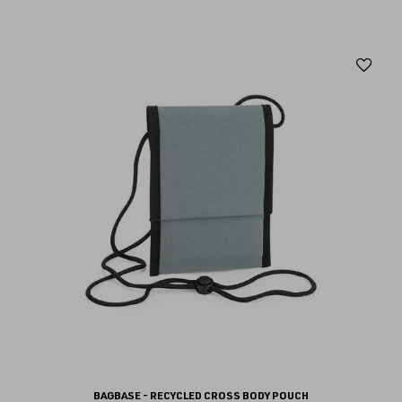
Aj
au
fav
BAGBASE - RECYCLED CROSS BODY POUCH