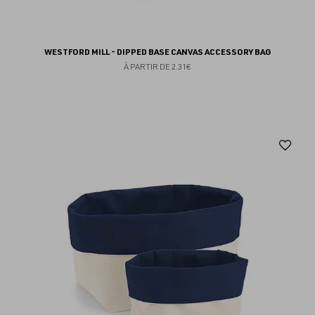
WESTFORD MILL - DIPPED BASE CANVAS ACCESSORY BAG
À PARTIR DE
2.31€
Aj
au
fav