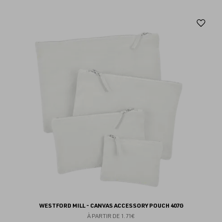
Aj
au
fav
WESTFORD MILL - CANVAS ACCESSORY POUCH 407G
À PARTIR DE
1.71€