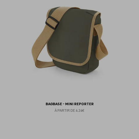
fav
BAGBASE - MINI REPORTER
À PARTIR DE
4.24€