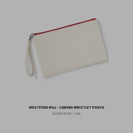
au
fav
WESTFORD MILL - CANVAS WRISTLET POUCH
À PARTIR DE
1.81€