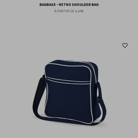
BAGBASE - RETRO SHOULDER BAG
À PARTIR DE
6.49€
Aj
au
fav