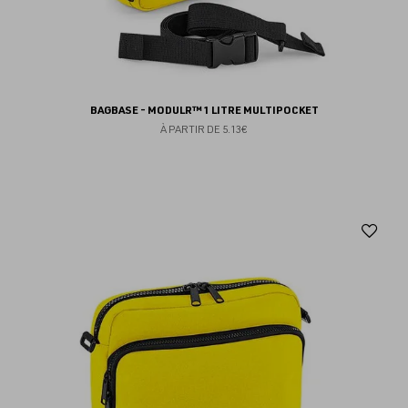
BAGBASE - MODULR™ 1 LITRE MULTIPOCKET
À PARTIR DE
5.13€
Aj
au
fav