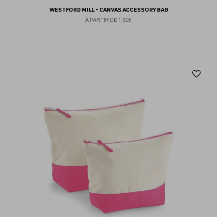
WESTFORD MILL - CANVAS ACCESSORY BAG
À PARTIR DE
1.50€
Aj
au
fav