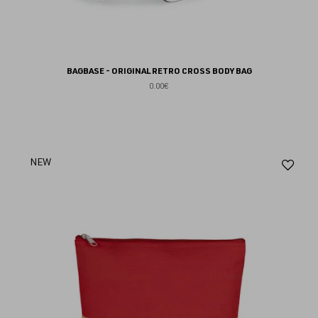
BAGBASE - ORIGINAL RETRO CROSS BODY BAG
0.00€
Aj
NEW
au
fav