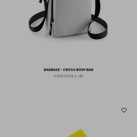
BAGBASE - CROSS BODY BAG
À PARTIR DE
4.19€
Aj
au
fav