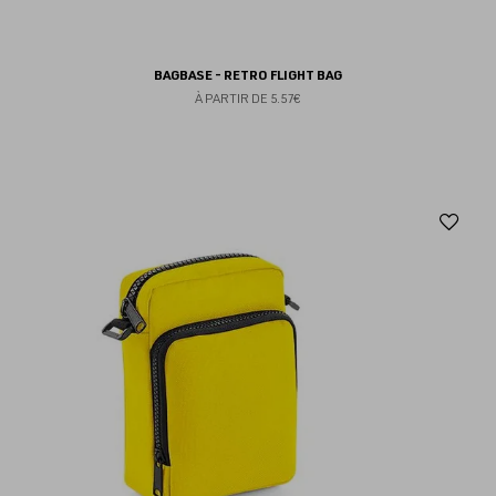
BAGBASE - RETRO FLIGHT BAG
À PARTIR DE
5.57€
Aj
au
fav