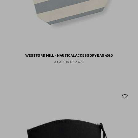
WESTFORD MILL - NAUTICAL ACCESSORY BAG 407G
À PARTIR DE
2.47€
Aj
au
fav