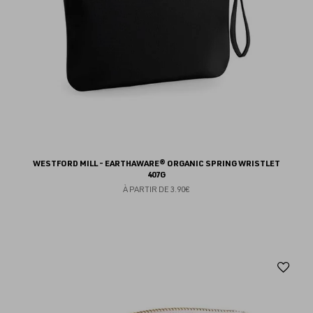
WESTFORD MILL - EARTHAWARE® ORGANIC SPRING WRISTLET
407G
À PARTIR DE
3.90€
Aj
au