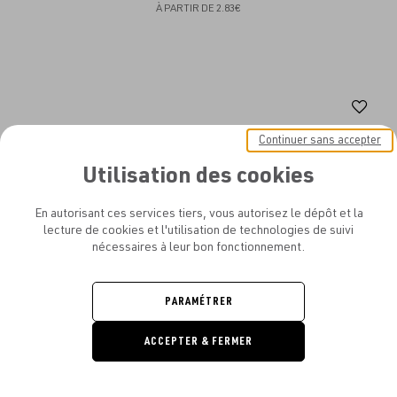
À PARTIR DE
2.83€
Aj
au
Continuer sans accepter
fav
Utilisation des cookies
En autorisant ces services tiers, vous autorisez le dépôt et la
lecture de cookies et l'utilisation de technologies de suivi
nécessaires à leur bon fonctionnement.
PARAMÉTRER
ACCEPTER & FERMER
DEMANDE
DE DEVIS