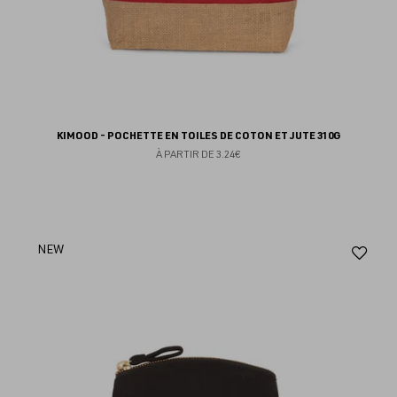
KIMOOD - POCHETTE EN TOILES DE COTON ET JUTE 310G
À PARTIR DE
3.24€
Aj
NEW
au
fav