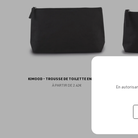
aux
favoris
KIMOOD - TROUSSE DE TOILETTE EN COTON
KIMOOD 
À PARTIR DE
2.42€
En autorisan