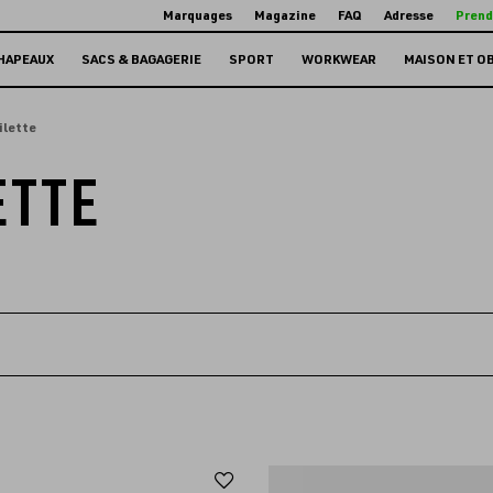
Marquages
Magazine
FAQ
Adresse
Prend
HAPEAUX
SACS & BAGAGERIE
SPORT
WORKWEAR
MAISON ET O
ilette
ETTE
Ajouter