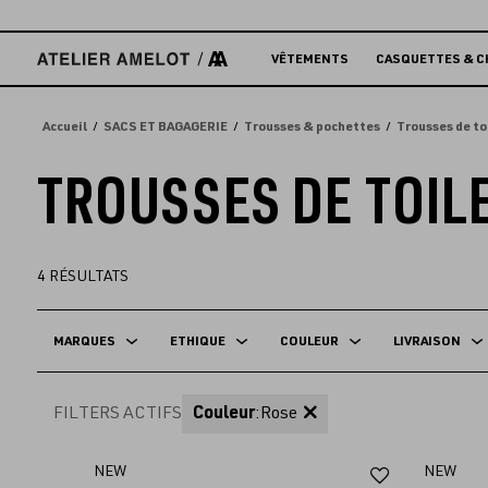
Accèder
directement
au
VÊTEMENTS
CASQUETTES & C
contenu
Accueil
SACS ET BAGAGERIE
Trousses & pochettes
Trousses de to
TROUSSES DE TOIL
4
RÉSULTATS
MARQUES
ETHIQUE
COULEUR
LIVRAISON
FILTERS ACTIFS
Couleur
:
Rose
Ajouter
NEW
NEW