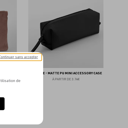
aux
aux
favoris
favoris
Continuer sans accepter
 POUCH
BAGBASE - MATTE PU MINI ACCESSORY CASE
À PARTIR DE
3.74€
tilisation de