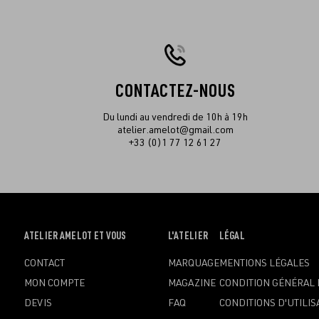
CONTACTEZ-NOUS
Du lundi au vendredi de 10h à 19h
atelier.amelot@gmail.com
+33 (0)1 77 12 61 27
OUVRIR
ATELIER AMELOT ET VOUS
OUVRIR
L'ATELIER
OUVRIR
LÉGAL
LE
LE
LE
CONTACT
MARQUAGE
MENTIONS LÉGALES
MENU
MENU
MENU
MON COMPTE
MAGAZINE
CONDITION GÉNÉRAL 
DEVIS
FAQ
CONDITIONS D'UTILIS