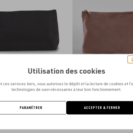
aux
favoris
Utilisation des cookies
- TROUSSE DE TOILETTE EN COTON
BAGBASE - VELVET ACCESSORY
À PARTIR DE
1.84€
À PARTIR DE
3.90€
t ces services tiers, vous autorisez le dépôt et la lecture de cookies et l'u
technologies de suivi nécessaires à leur bon fonctionnement.
PARAMÉTRER
ACCEPTER & FERMER