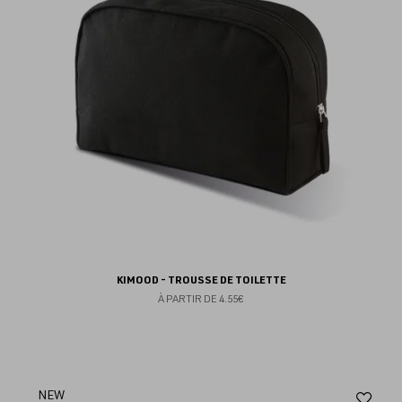
fav
KIMOOD - TROUSSE DE TOILETTE
À PARTIR DE
4.55€
Aj
NEW