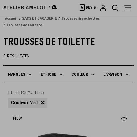
Accèder
€
DEVIS
directement
au
Accueil
SACS ET BAGAGERIE
Trousses & pochettes
contenu
Trousses de toilette
TROUSSES DE TOILETTE
3
RÉSULTATS
MARQUES
ETHIQUE
COULEUR
LIVRAISON
FILTERS ACTIFS
Couleur
:
Vert
Aj
NEW
au