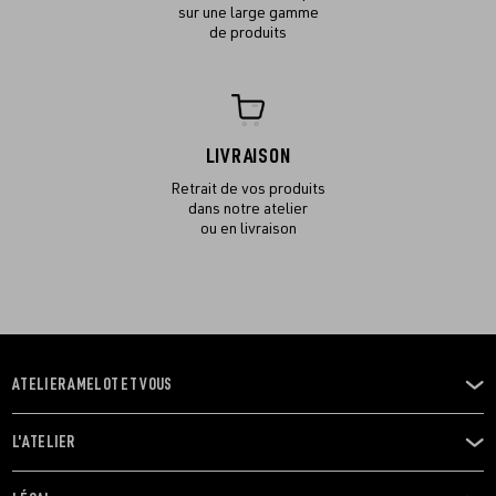
sur une large gamme
de produits
LIVRAISON
Retrait de vos produits
dans notre atelier
ou en livraison
ATELIER AMELOT ET VOUS
OUVRIR
LE
MENU
L'ATELIER
OUVRIR
LE