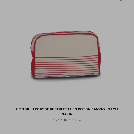
au
fav
KIMOOD - TROUSSE DE TOILETTE EN COTON CANVAS - STYLE
MARIN
À PARTIR DE
3.20€