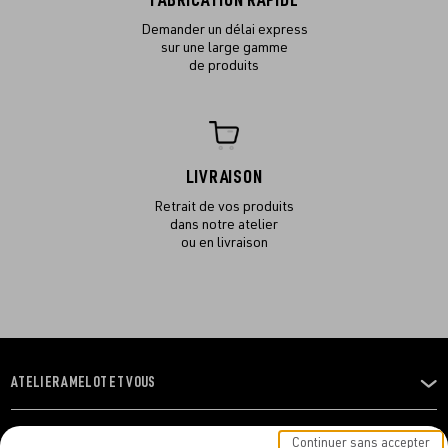
FABRICATION RAPIDE
Demander un délai express
sur une large gamme
de produits
LIVRAISON
Retrait de vos produits
dans notre atelier
ou en livraison
ATELIER AMELOT ET VOUS
OUVRIR
LE
MENU
L'ATELIER
Continuer sans accepter
OUVRIR