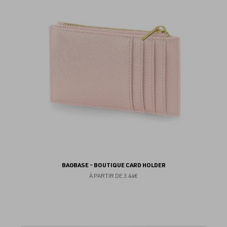
fav
BAGBASE - BOUTIQUE CARD HOLDER
À PARTIR DE
3.44€