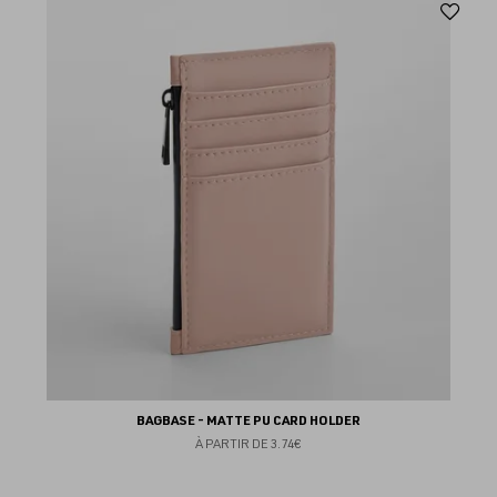
Aj
au
fav
BAGBASE - MATTE PU CARD HOLDER
À PARTIR DE
3.74€