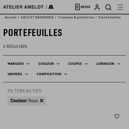
Accèder
€
DEVIS
directement
au
Accueil
SACS ET BAGAGERIE
Trousses & pochettes
Portefeuilles
contenu
PORTEFEUILLES
2
RÉSULTATS
MARQUES
COULEUR
COUPES
LIVRAISON
UNIVERS
COMPOSITION
FILTERS ACTIFS
Couleur
:
Rose
Aj
au