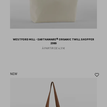
WESTFORD MILL - EARTHAWARE® ORGANIC TWILL SHOPPER
230G
À PARTIR DE
4.31€
Aj
NEW
au
fav