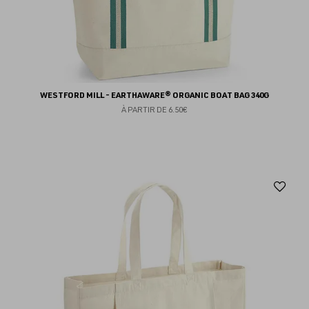
WESTFORD MILL - EARTHAWARE® ORGANIC BOAT BAG 340G
À PARTIR DE
6.50€
Aj
au
fav