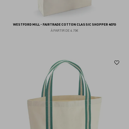
WESTFORD MILL - FAIRTRADE COTTON CLASSIC SHOPPER 407G
À PARTIR DE
4.75€
Aj
au
fav