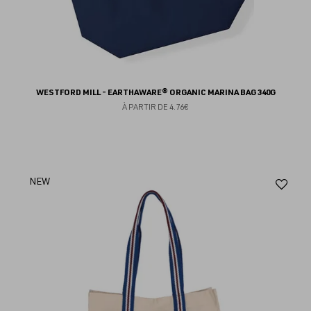
WESTFORD MILL - EARTHAWARE® ORGANIC MARINA BAG 340G
À PARTIR DE
4.76€
Aj
NEW
au
fav