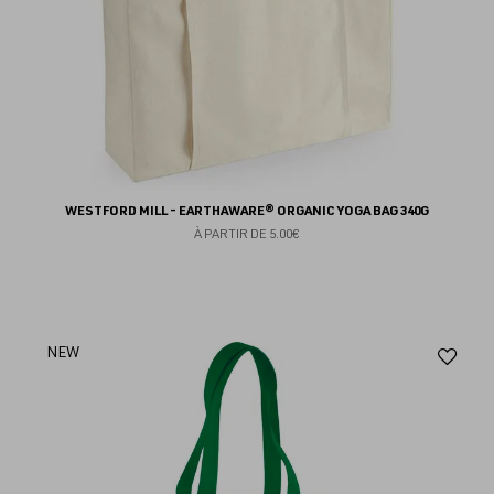
WESTFORD MILL - EARTHAWARE® ORGANIC YOGA BAG 340G
À PARTIR DE
5.00€
Aj
NEW
au
fav