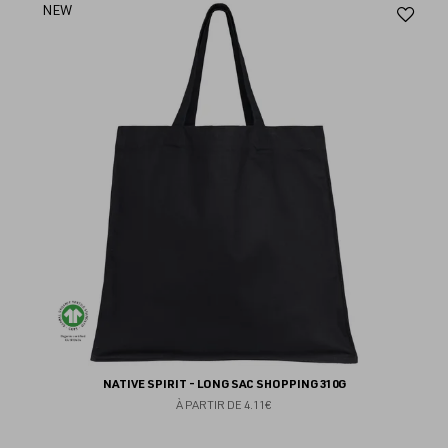
Aj
NEW
au
fav
NATIVE SPIRIT - LONG SAC SHOPPING 310G
À PARTIR DE
4.11€