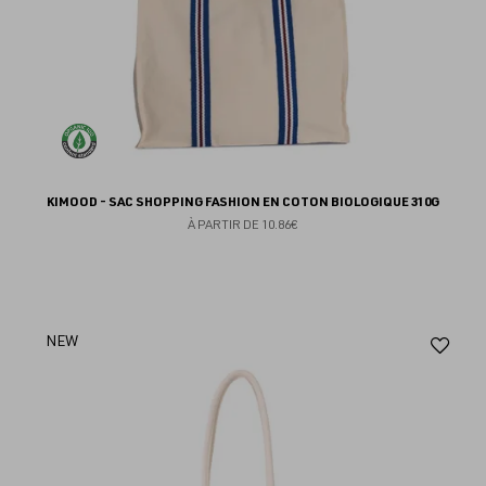
KIMOOD - SAC SHOPPING FASHION EN COTON BIOLOGIQUE 310G
À PARTIR DE
10.86€
Aj
NEW
au
fav