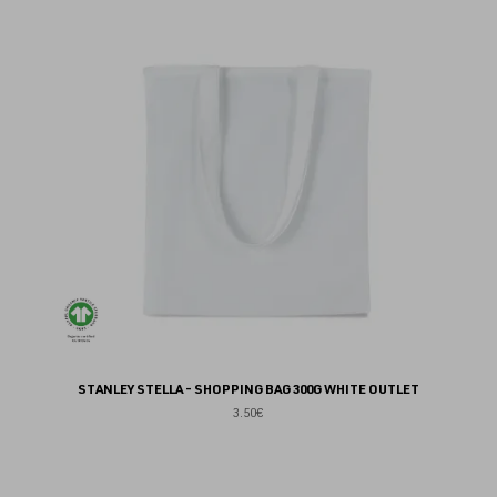
au
fav
STANLEY STELLA - SHOPPING BAG 300G WHITE OUTLET
3.50€