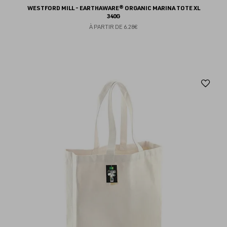
WESTFORD MILL - EARTHAWARE® ORGANIC MARINA TOTE XL
340G
À PARTIR DE
6.28€
Aj
au
fav