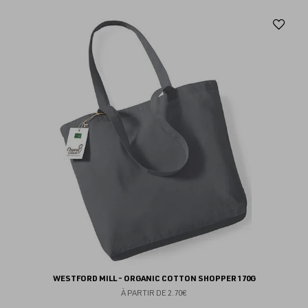
Aj
au
fav
WESTFORD MILL - ORGANIC COTTON SHOPPER 170G
À PARTIR DE
2.70€