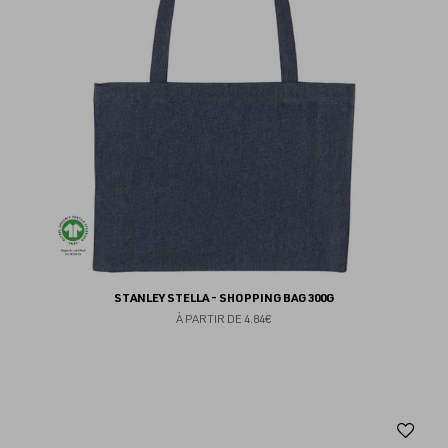
STANLEY STELLA - SHOPPING BAG 300G
À PARTIR DE
4.84€
Aj