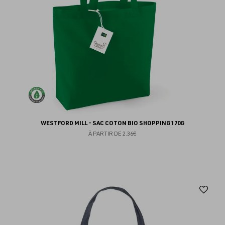
WESTFORD MILL - SAC COTON BIO SHOPPING 170G
À PARTIR DE
2.36€
Aj
au
fav