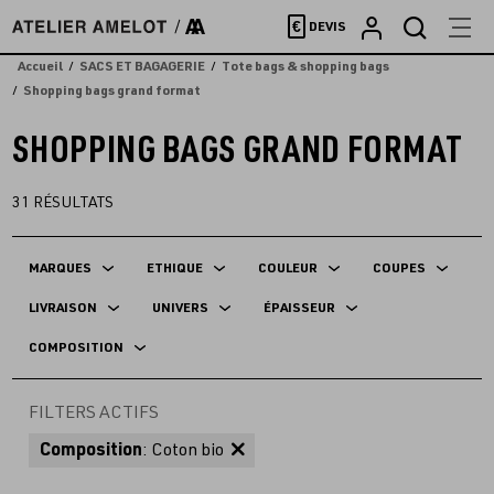
Accèder
€
DEVIS
directement
au
Accueil
SACS ET BAGAGERIE
Tote bags & shopping bags
contenu
Shopping bags grand format
SHOPPING BAGS GRAND FORMAT
31
RÉSULTATS
MARQUES
ETHIQUE
COULEUR
COUPES
LIVRAISON
UNIVERS
ÉPAISSEUR
COMPOSITION
FILTERS ACTIFS
Composition
: Coton bio