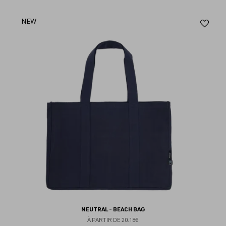
Aj
NEW
au
fav
NEUTRAL - BEACH BAG
À PARTIR DE
20.18€