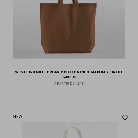
WESTFORD MILL - ORGANIC COTTON INCO. MAXI BAG FOR LIFE
140GSM
À PARTIR DE
1.31€
Aj
NEW
au