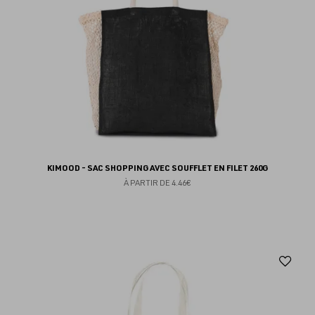
KIMOOD - SAC SHOPPING AVEC SOUFFLET EN FILET 260G
À PARTIR DE
4.46€
Aj
au
fav