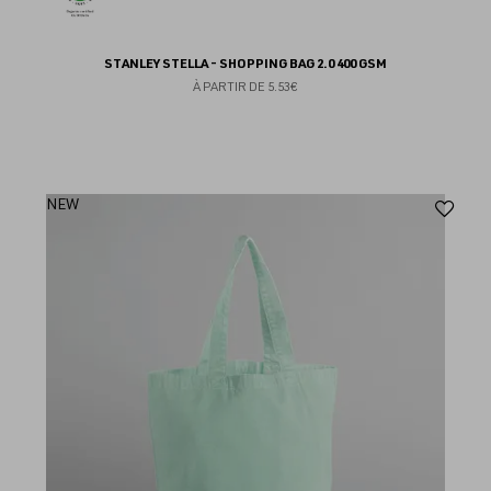
STANLEY STELLA - SHOPPING BAG 2.0 400 GSM
À PARTIR DE
5.53€
Aj
NEW
au
fav