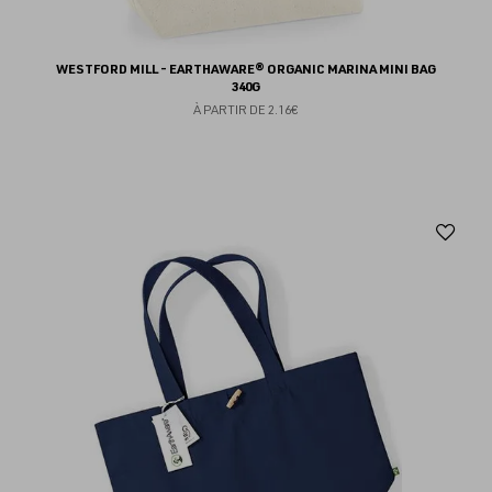
WESTFORD MILL - EARTHAWARE® ORGANIC MARINA MINI BAG
340G
À PARTIR DE
2.16€
Aj
au
fav