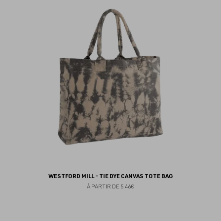
au
fav
WESTFORD MILL - TIE DYE CANVAS TOTE BAG
À PARTIR DE
5.46€