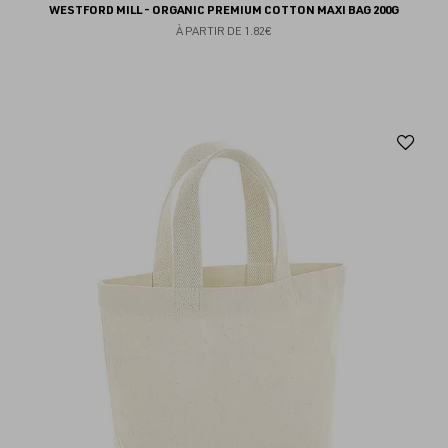
WESTFORD MILL - ORGANIC PREMIUM COTTON MAXI BAG 200G
À PARTIR DE
1.82€
Aj
au
fav