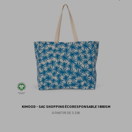
au
fav
KIMOOD - SAC SHOPPING ÉCORESPONSABLE 180GSM
À PARTIR DE
3.33€