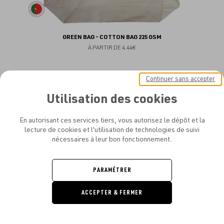
GREEN BAG - COTTON BAG 225 GSM
À PARTIR DE
4.44€
Continuer sans accepter
Utilisation des cookies
Aj
NEW
au
En autorisant ces services tiers, vous autorisez le dépôt et la
lecture de cookies et l'utilisation de technologies de suivi
fav
nécessaires à leur bon fonctionnement.
PARAMÉTRER
ACCEPTER & FERMER
DEMANDE
DE DEVIS