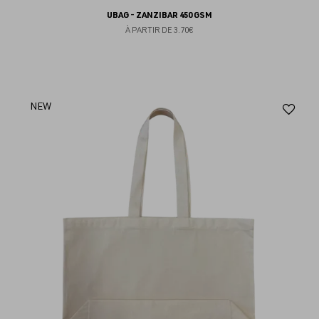
UBAG - ZANZIBAR 450 GSM
À PARTIR DE
3.70€
Aj
NEW
au
fav