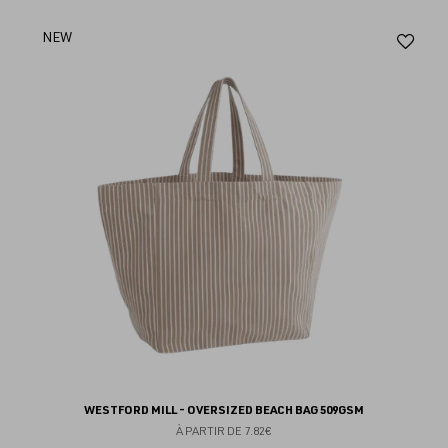
Aj
NEW
au
fav
WESTFORD MILL - OVERSIZED BEACH BAG 509GSM
À PARTIR DE
7.82€