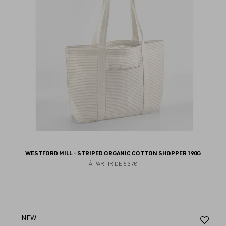
fav
WESTFORD MILL - STRIPED ORGANIC COTTON SHOPPER 190G
À PARTIR DE
5.37€
Aj
NEW