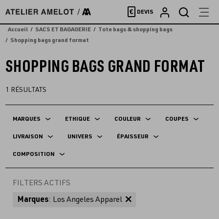
Accèder
€
DEVIS
directement
au
Accueil
SACS ET BAGAGERIE
Tote bags & shopping bags
contenu
Shopping bags grand format
SHOPPING BAGS GRAND FORMAT
1
RÉSULTATS
MARQUES
ETHIQUE
COULEUR
COUPES
LIVRAISON
UNIVERS
ÉPAISSEUR
COMPOSITION
FILTERS ACTIFS
Marques
: Los Angeles Apparel