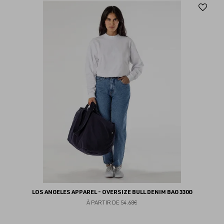
Aj
au
fav
LOS ANGELES APPAREL - OVERSIZE BULL DENIM BAG 330G
À PARTIR DE
54.68€