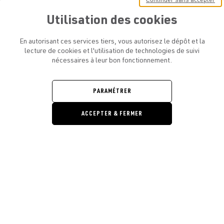
Continuer sans accepter
Utilisation des cookies
En autorisant ces services tiers, vous autorisez le dépôt et la
lecture de cookies et l'utilisation de technologies de suivi
ATELIER AMELOT ET VOUS
nécessaires à leur bon fonctionnement.
OUVRIR
LE
MENU
L'ATELIER
OUVRIR
PARAMÉTRER
LE
MENU
LÉGAL
ACCEPTER & FERMER
OUVRIR
LE
RESTONS EN CONTACT ! ABONNEZ-VOUS À NOTRE
MENU
NEWSLETTER
Ouvrir la barre de gestion des cooki
E-mail
E
En vous inscrivant, vous acceptez la politique de confidentialité et les
conditions d’utilisation de l’Atelier Amelot