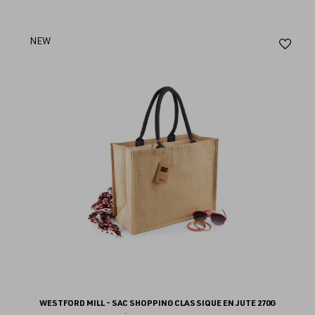
Aj
NEW
au
fav
WESTFORD MILL - SAC SHOPPING CLASSIQUE EN JUTE 270G