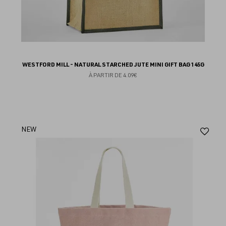
WESTFORD MILL - NATURAL STARCHED JUTE MINI GIFT BAG 145G
À PARTIR DE
4.09€
Aj
NEW
au
fav