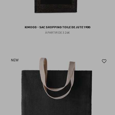
KIMOOD - SAC SHOPPING TOILE DE JUTE 190G
À PARTIR DE
3.24€
Aj
NEW
au
fav