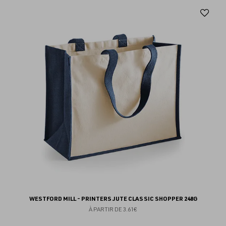
Aj
au
fav
WESTFORD MILL - PRINTERS JUTE CLASSIC SHOPPER 248G
À PARTIR DE
3.61€