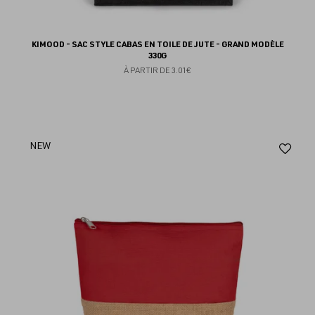
KIMOOD - SAC STYLE CABAS EN TOILE DE JUTE - GRAND MODÈLE
330G
À PARTIR DE
3.01€
Aj
NEW
au
fav