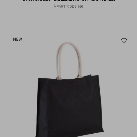
À PARTIR DE
3.96€
Aj
NEW
au
fav