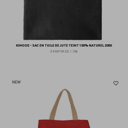
KIMOOD - SAC EN TOILE DE JUTE TEINT 100% NATUREL 200G
À PARTIR DE
1.75€
Aj
NEW
au
fav