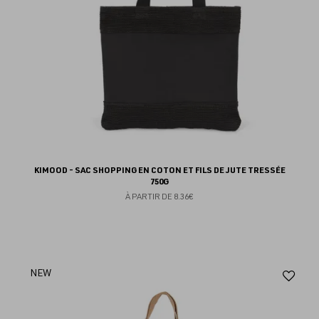
KIMOOD - SAC SHOPPING EN COTON ET FILS DE JUTE TRESSÉE
750G
À PARTIR DE
8.36€
Aj
NEW
au