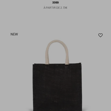
330G
À PARTIR DE
2.73€
Aj
NEW
au
fav