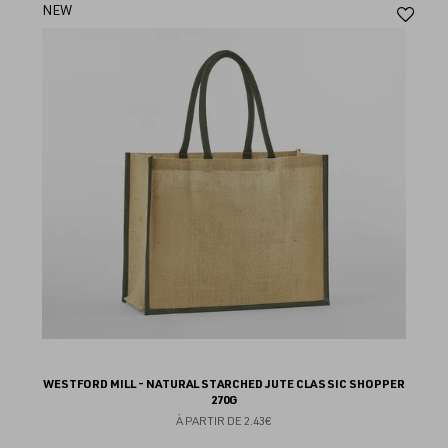
Aj
NEW
au
fav
WESTFORD MILL - NATURAL STARCHED JUTE CLASSIC SHOPPER
270G
À PARTIR DE
2.43€