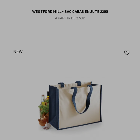
WESTFORD MILL - SAC CABAS EN JUTE 220G
À PARTIR DE
2.93€
Aj
NEW
au
fav