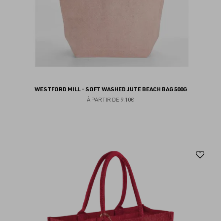
WESTFORD MILL - SOFT WASHED JUTE BEACH BAG 500G
À PARTIR DE
9.10€
Aj
au
fav