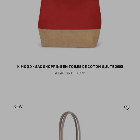
KIMOOD - SAC SHOPPING EN TOILES DE COTON & JUTE 300G
À PARTIR DE
7.77€
Aj
NEW
au
fav