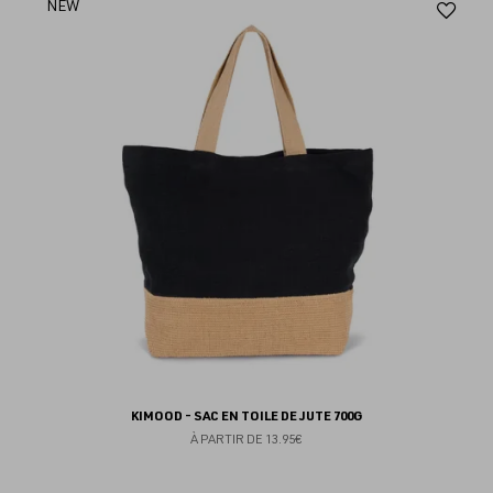
Aj
NEW
au
fav
KIMOOD - SAC EN TOILE DE JUTE 700G
À PARTIR DE
13.95€