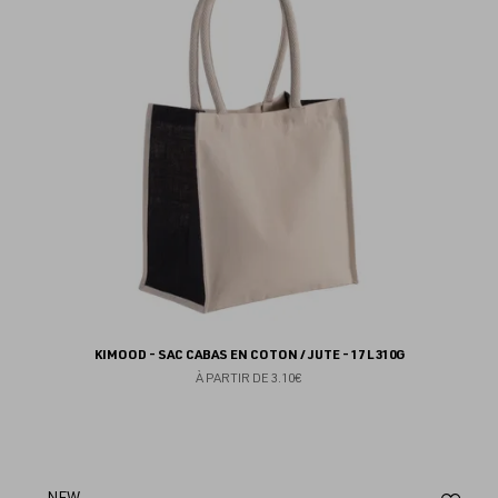
fav
KIMOOD - SAC CABAS EN COTON / JUTE - 17 L 310G
À PARTIR DE
3.10€
NEW