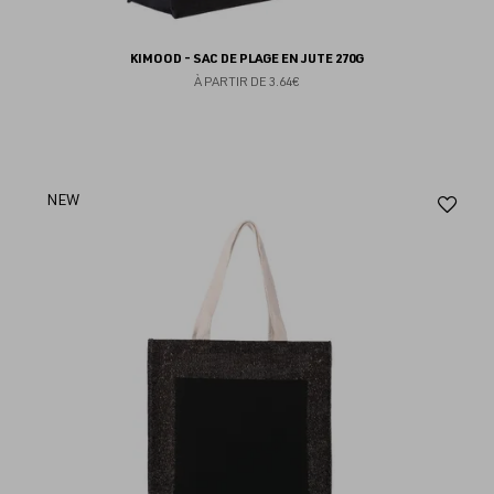
KIMOOD - SAC DE PLAGE EN JUTE 270G
À PARTIR DE
3.64€
Aj
NEW
au
fav