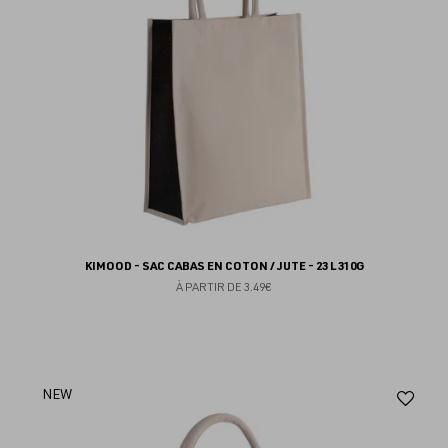
KIMOOD - SAC CABAS EN COTON / JUTE - 23 L 310G
À PARTIR DE
3.49€
Aj
NEW
au