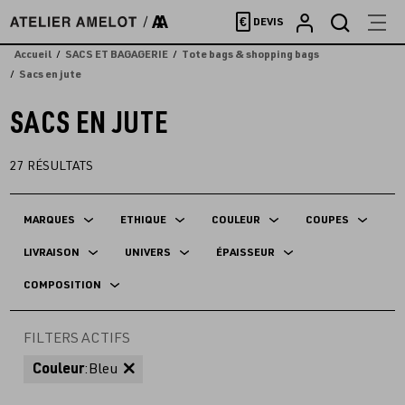
Accèder
€
DEVIS
directement
au
Accueil
SACS ET BAGAGERIE
Tote bags & shopping bags
contenu
Sacs en jute
SACS EN JUTE
27
RÉSULTATS
MARQUES
ETHIQUE
COULEUR
COUPES
LIVRAISON
UNIVERS
ÉPAISSEUR
COMPOSITION
FILTERS ACTIFS
Couleur
:
Bleu