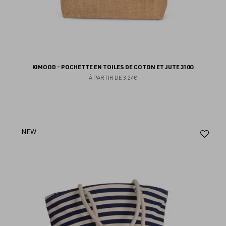
KIMOOD - POCHETTE EN TOILES DE COTON ET JUTE 310G
À PARTIR DE
3.24€
Aj
NEW
au
fav