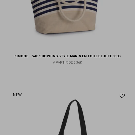
KIMOOD - SAC SHOPPING STYLE MARIN EN TOILE DE JUTE 350G
À PARTIR DE
5.36€
Aj
NEW
au
fav