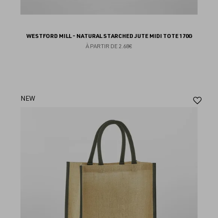
WESTFORD MILL - NATURAL STARCHED JUTE MIDI TOTE 170G
À PARTIR DE
2.68€
Aj
NEW
au
fav