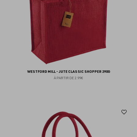
WESTFORD MILL - JUTE CLASSIC SHOPPER 290G
À PARTIR DE
2.99€
Aj
au
fav