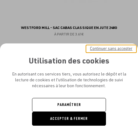
WESTFORD MILL - SAC CABAS CLASSIQUE EN JUTE 248G
À PARTIR DE
3.61€
Continuer sans accepter
Utilisation des cookies
En autorisant ces services tiers, vous autorisez le dépôt et la
lecture de cookies et l'utilisation de technologies de suivi
nécessaires à leur bon fonctionnement.
CONTACTEZ-NOUS
PARAMÉTRER
Du lundi au vendredi de 10h à 19h
ACCEPTER & FERMER
atelier.amelot@gmail.com
DEMANDE
DE DEVIS
+33 (0)1 77 12 61 27