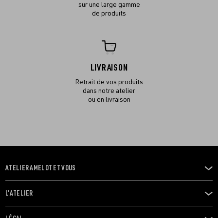
sur une large gamme
de produits
LIVRAISON
Retrait de vos produits
dans notre atelier
ou en livraison
ATELIER AMELOT ET VOUS
OUVRIR
LE
MENU
L'ATELIER
OUVRIR
LE
MENU