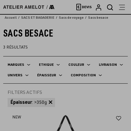
Accèder
€
DEVIS
directement
au
Accueil
SACS ET BAGAGERIE
Sacs de voyage
Sacs besace
contenu
SACS BESACE
3
RÉSULTATS
MARQUES
ETHIQUE
COULEUR
LIVRAISON
UNIVERS
ÉPAISSEUR
COMPOSITION
FILTERS ACTIFS
Épaisseur
: >350g
Aj
NEW
au