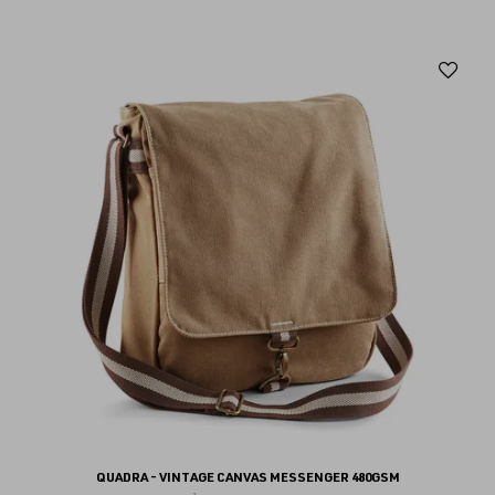
Aj
au
fav
QUADRA - VINTAGE CANVAS MESSENGER 480GSM