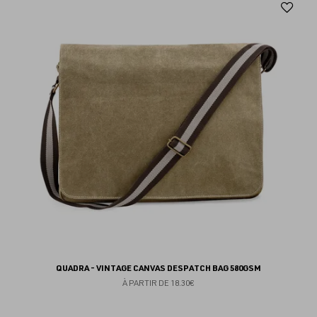
Aj
au
fav
QUADRA - VINTAGE CANVAS DESPATCH BAG 580GSM
À PARTIR DE
18.30€