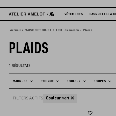
Accèder
directement
au
VÊTEMENTS
CASQUETTES & C
contenu
Accueil
MAISON ET OBJET
Textiles maison
Plaids
PLAIDS
1
RÉSULTATS
MARQUES
ETHIQUE
COULEUR
COUPES
FILTERS ACTIFS
Couleur
:
Vert
Ajouter