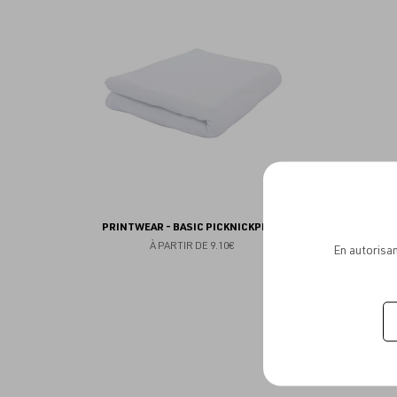
aux
favoris
PRINTWEAR - BASIC PICKNICKPLAID
À PARTIR DE
9.10€
En autorisan