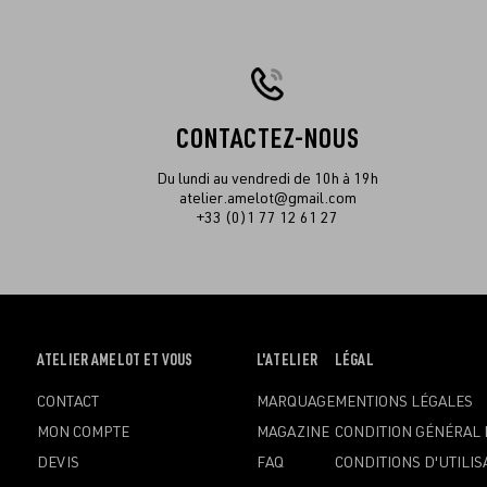
CONTACTEZ-NOUS
Du lundi au vendredi de 10h à 19h
atelier.amelot@gmail.com
+33 (0)1 77 12 61 27
OUVRIR
ATELIER AMELOT ET VOUS
OUVRIR
L'ATELIER
OUVRIR
LÉGAL
LE
LE
LE
CONTACT
MARQUAGE
MENTIONS LÉGALES
MENU
MENU
MENU
MON COMPTE
MAGAZINE
CONDITION GÉNÉRAL 
DEVIS
FAQ
CONDITIONS D'UTILIS