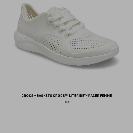
fav
CROCS - BASKETS CROCS™ LITERIDE™ PACER FEMME
0.00€