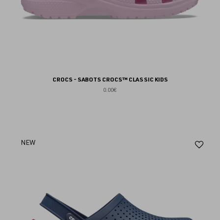
CROCS - SABOTS CROCS™ CLASSIC KIDS
0.00€
Aj
NEW
au
fav