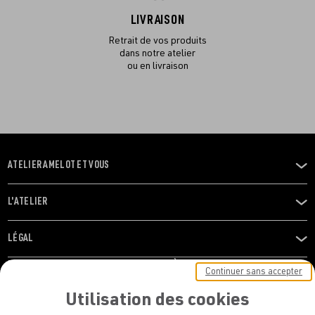
LIVRAISON
Retrait de vos produits
dans notre atelier
ou en livraison
ATELIER AMELOT ET VOUS
OUVRIR
LE
MENU
L'ATELIER
OUVRIR
LE
MENU
LÉGAL
OUVRIR
LE
RESTONS EN CONTACT ! ABONNEZ-VOUS À NOTRE
Continuer sans accepter
MENU
NEWSLETTER
Utilisation des cookies