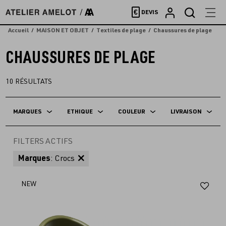
Accèder
€
DEVIS
directement
au
Accueil
MAISON ET OBJET
Textiles de plage
Chaussures de plage
contenu
CHAUSSURES DE PLAGE
10
RÉSULTATS
MARQUES
ETHIQUE
COULEUR
LIVRAISON
FILTERS ACTIFS
Marques
: Crocs
Aj
NEW
au
fav