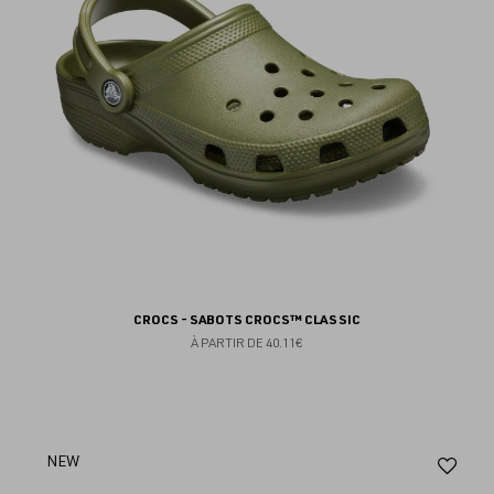
CROCS - SABOTS CROCS™ CLASSIC
À PARTIR DE
40.11€
Aj
NEW