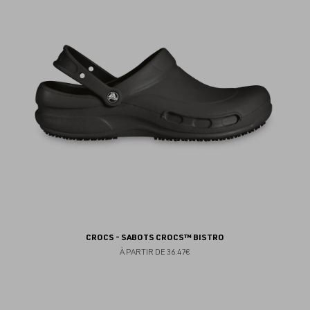
au
fav
CROCS - SABOTS CROCS™ BISTRO
À PARTIR DE
36.47€