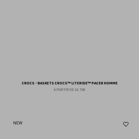
CROCS - BASKETS CROCS™ LITERIDE™ PACER HOMME
À PARTIR DE
43.75€
Aj
NEW
au