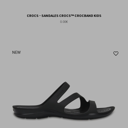
CROCS - SANDALES CROCS™ CROCBAND KIDS
0.00€
Aj
NEW
au
fav