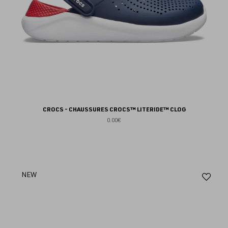
CROCS - CHAUSSURES CROCS™ LITERIDE™ CLOG
0.00€
Aj
NEW
au
fav