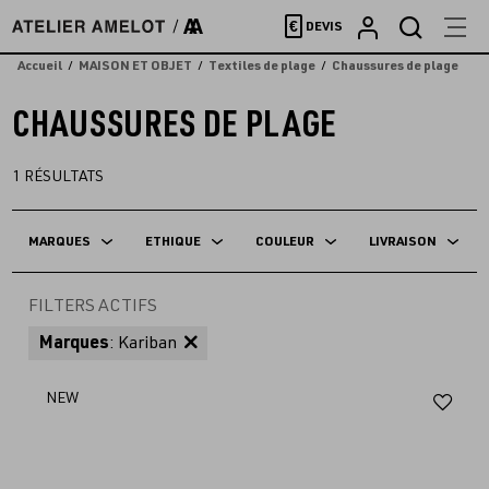
Accèder
€
DEVIS
directement
au
Accueil
MAISON ET OBJET
Textiles de plage
Chaussures de plage
contenu
CHAUSSURES DE PLAGE
1
RÉSULTATS
MARQUES
ETHIQUE
COULEUR
LIVRAISON
FILTERS ACTIFS
Marques
: Kariban
Aj
NEW
au
fav