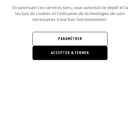
En autorisant ces services tiers, vous autorisez le dépôt et la
lecture de cookies et l'utilisation de technologies de suivi
nécessaires à leur bon fonctionnement.
ATELIER AMELOT ET VOUS
OUVRIR
LE
PARAMÉTRER
MENU
L'ATELIER
OUVRIR
LE
ACCEPTER & FERMER
MENU
LÉGAL
OUVRIR
LE
RESTONS EN CONTACT ! ABONNEZ-VOUS À NOTRE
Ouvrir la barre de gestion des cooki
MENU
NEWSLETTER
E-mail
E
En vous inscrivant, vous acceptez la politique de confidentialité et les
conditions d’utilisation de l’Atelier Amelot