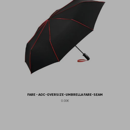
fav
FARE - AOC-OVERSIZE-UMBRELLA FARE-SEAM
0.00€