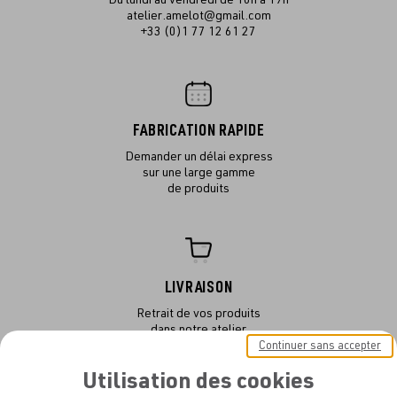
atelier.amelot@gmail.com
+33 (0)1 77 12 61 27
FABRICATION RAPIDE
Demander un délai express
sur une large gamme
de produits
LIVRAISON
Retrait de vos produits
dans notre atelier
ou en livraison
Continuer sans accepter
Utilisation des cookies