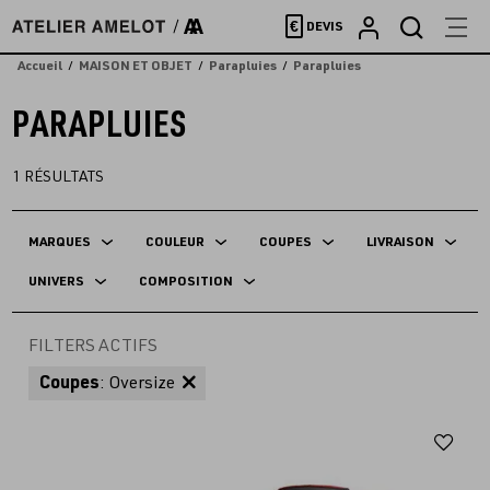
Accèder
€
DEVIS
directement
au
Accueil
MAISON ET OBJET
Parapluies
Parapluies
contenu
PARAPLUIES
1
RÉSULTATS
MARQUES
COULEUR
COUPES
LIVRAISON
UNIVERS
COMPOSITION
FILTERS ACTIFS
Coupes
: Oversize
Aj
au