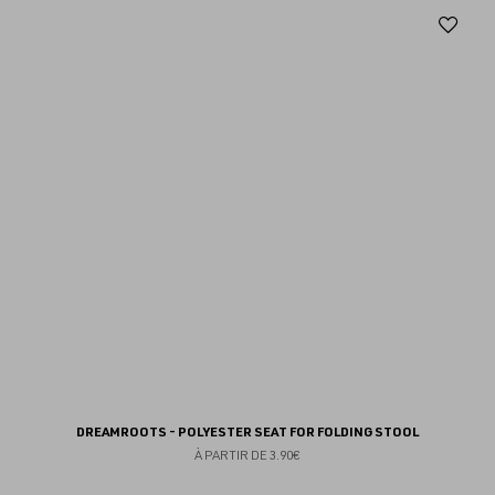
Aj
au
fav
DREAMROOTS - POLYESTER SEAT FOR FOLDING STOOL
À PARTIR DE
3.90€