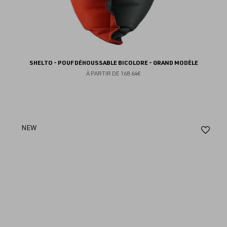
SHELTO - POUF DÉHOUSSABLE BICOLORE - GRAND MODÈLE
À PARTIR DE
168.64€
Aj
NEW
au
fav