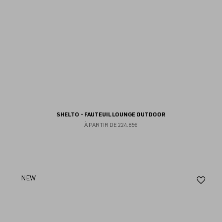
SHELTO - FAUTEUIL LOUNGE OUTDOOR
À PARTIR DE
224.85€
Aj
NEW
au
fav