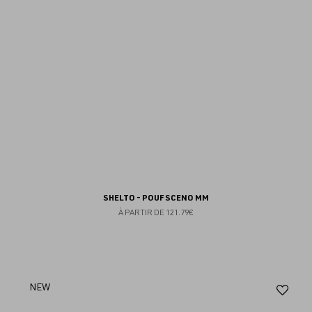
SHELTO - POUF SCENO MM
À PARTIR DE
121.79€
Aj
NEW