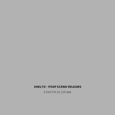
au
fav
SHELTO - POUF SCENO VELOURS
À PARTIR DE
209.86€