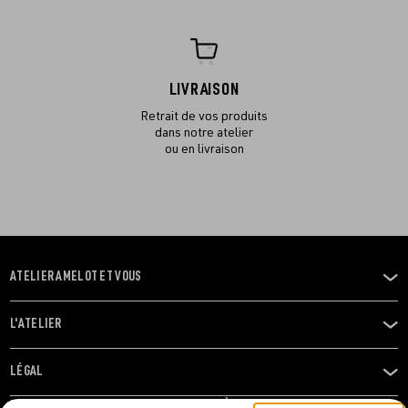
LIVRAISON
Retrait de vos produits
dans notre atelier
ou en livraison
ATELIER AMELOT ET VOUS
OUVRIR
LE
MENU
L'ATELIER
OUVRIR
LE
MENU
LÉGAL
OUVRIR
LE
RESTONS EN CONTACT ! ABONNEZ-VOUS À NOTRE