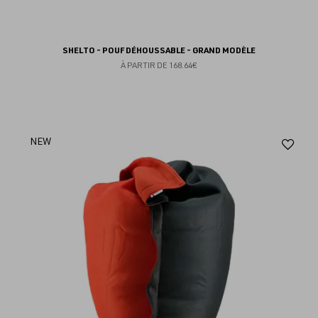
SHELTO - POUF DÉHOUSSABLE - GRAND MODÈLE
À PARTIR DE
168.64€
Aj
NEW
au
fav