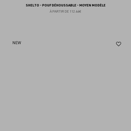
SHELTO - POUF DÉHOUSSABLE - MOYEN MODÈLE
À PARTIR DE
112.44€
Aj
NEW
au
fav