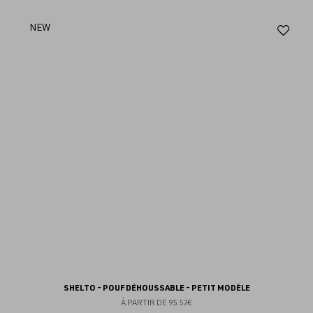
Aj
NEW
au
fav
SHELTO - POUF DÉHOUSSABLE - PETIT MODÈLE
À PARTIR DE
95.57€