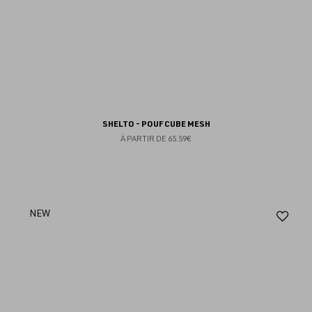
SHELTO - POUF CUBE MESH
À PARTIR DE
65.59€
Aj
NEW
au
fav