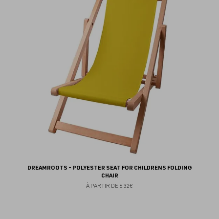
au
fav
DREAMROOTS - POLYESTER SEAT FOR CHILDRENS FOLDING
CHAIR
À PARTIR DE
6.32€