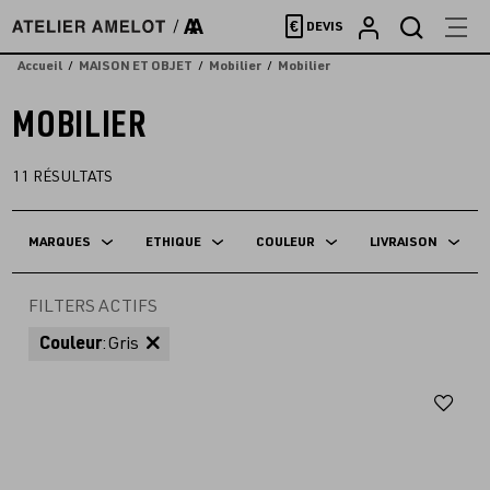
Accèder
€
DEVIS
directement
au
Accueil
MAISON ET OBJET
Mobilier
Mobilier
contenu
MOBILIER
11
RÉSULTATS
MARQUES
ETHIQUE
COULEUR
LIVRAISON
FILTERS ACTIFS
Couleur
:
Gris
Aj
au
fav