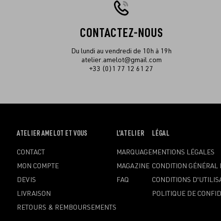
CONTACTEZ-NOUS
Du lundi au vendredi de 10h à 19h
atelier.amelot@gmail.com
+33 (0)1 77 12 61 27
OUVRIR
ATELIER AMELOT ET VOUS
OUVRIR
L'ATELIER
OUVRIR
LÉGAL
LE
LE
LE
CONTACT
MARQUAGE
MENTIONS LÉGALES
MENU
MENU
MENU
MON COMPTE
MAGAZINE
CONDITION GÉNÉRAL 
DEVIS
FAQ
CONDITIONS D'UTILIS
LIVRAISON
POLITIQUE DE CONFID
RETOURS & REMBOURSEMENTS