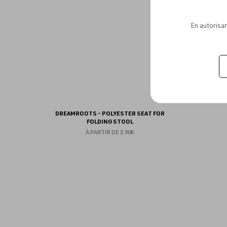
favoris
En autorisan
DREAMROOTS - POLYESTER SEAT FOR
FOLDING STOOL
À PARTIR DE
3.90€