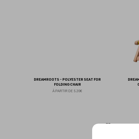
aux
favoris
DREAMROOTS - POLYESTER SEAT FOR
DREAM
FOLDING CHAIR
À PARTIR DE
5.20€
Ajouter
aux