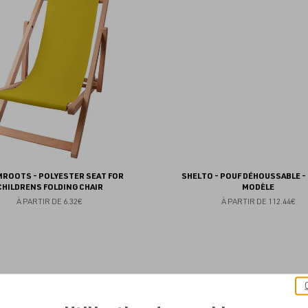
aux
favoris
ROOTS - POLYESTER SEAT FOR
SHELTO - POUF DÉHOUSSABLE -
CHILDRENS FOLDING CHAIR
MODÈLE
À PARTIR DE
6.32€
À PARTIR DE
112.44€