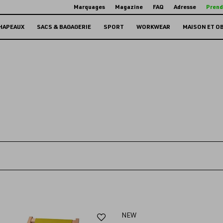
Marquages
Magazine
FAQ
Adresse
Prend
HAPEAUX
SACS & BAGAGERIE
SPORT
WORKWEAR
MAISON ET O
Ajouter
NEW