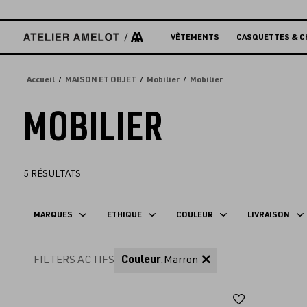
Accèder
directement
au
VÊTEMENTS
CASQUETTES & C
contenu
Accueil
MAISON ET OBJET
Mobilier
Mobilier
MOBILIER
5
RÉSULTATS
MARQUES
ETHIQUE
COULEUR
LIVRAISON
FILTERS ACTIFS
Couleur
:
Marron
Ajouter