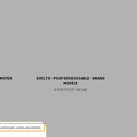
aux
aux
favoris
favoris
 MOYEN
SHELTO - POUF DÉHOUSSABLE - GRAND
MODÈLE
À PARTIR DE
168.64€
Continuer sans accepter