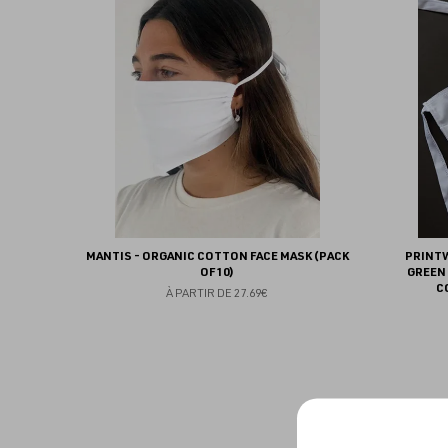
aux
favoris
MANTIS - ORGANIC COTTON FACE MASK (PACK
PRINT
OF 10)
GREEN
C
À PARTIR DE
27.69€
Ajouter