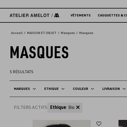
Accèder
directement
au
VÊTEMENTS
CASQUETTES & C
contenu
Accueil
MAISON ET OBJET
Masques
Masques
MASQUES
5
RÉSULTATS
MARQUES
ETHIQUE
COULEUR
LIVRAISON
FILTERS ACTIFS
Ethique
: Bio
Ajouter