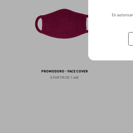
aux
favoris
En autorisan
PROMODORO - FACE COVER
À PARTIR DE
1.44€