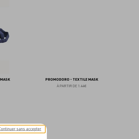
aux
aux
favoris
favoris
 MASK
PROMODORO - TEXTILE MASK
À PARTIR DE
1.44€
Continuer sans accepter