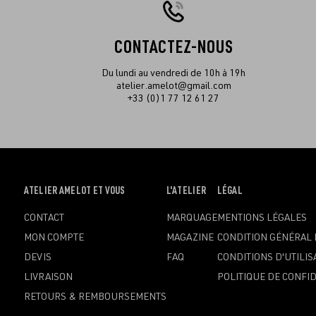
CONTACTEZ-NOUS
Du lundi au vendredi de 10h à 19h
atelier.amelot@gmail.com
+33 (0)1 77 12 61 27
OUVRIR
ATELIER AMELOT ET VOUS
OUVRIR
L'ATELIER
OUVRIR
LÉGAL
LE
LE
LE
CONTACT
MARQUAGE
MENTIONS LÉGALES
MENU
MENU
MENU
MON COMPTE
MAGAZINE
CONDITION GÉNÉRAL 
DEVIS
FAQ
CONDITIONS D'UTILIS
LIVRAISON
POLITIQUE DE CONFID
RETOURS & REMBOURSEMENTS