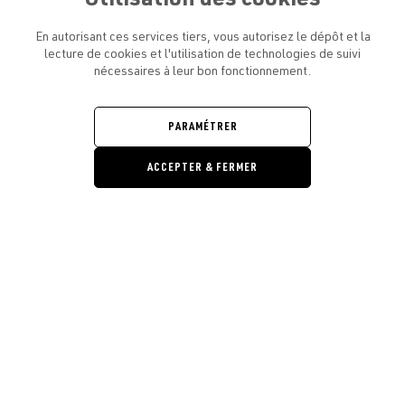
En autorisant ces services tiers, vous autorisez le dépôt et la
lecture de cookies et l'utilisation de technologies de suivi
nécessaires à leur bon fonctionnement.
ATELIER AMELOT ET VOUS
OUVRIR
LE
PARAMÉTRER
MENU
L'ATELIER
OUVRIR
LE
ACCEPTER & FERMER
MENU
LÉGAL
OUVRIR
LE
RESTONS EN CONTACT ! ABONNEZ-VOUS À NOTRE
MENU
Ouvrir la barre de gestion des cooki
NEWSLETTER
E-mail
E
En vous inscrivant, vous acceptez la politique de confidentialité et les
conditions d’utilisation de l’Atelier Amelot