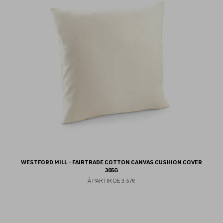
fav
WESTFORD MILL - FAIRTRADE COTTON CANVAS CUSHION COVER
305G
À PARTIR DE
3.57€