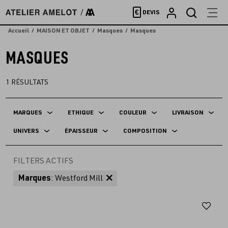
Accèder
€
DEVIS
directement
au
Accueil
MAISON ET OBJET
Masques
Masques
contenu
MASQUES
1
RÉSULTATS
MARQUES
ETHIQUE
COULEUR
LIVRAISON
UNIVERS
ÉPAISSEUR
COMPOSITION
FILTERS ACTIFS
Marques
: Westford Mill
Aj
au