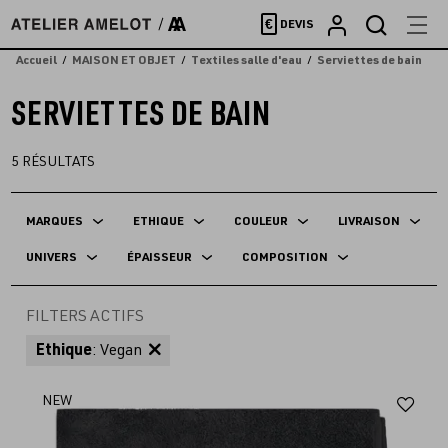
Accèder
€
DEVIS
directement
au
Accueil
MAISON ET OBJET
Textiles salle d'eau
Serviettes de bain
contenu
SERVIETTES DE BAIN
5
RÉSULTATS
MARQUES
ETHIQUE
COULEUR
LIVRAISON
UNIVERS
ÉPAISSEUR
COMPOSITION
FILTERS ACTIFS
Ethique
: Vegan
Aj
NEW
au