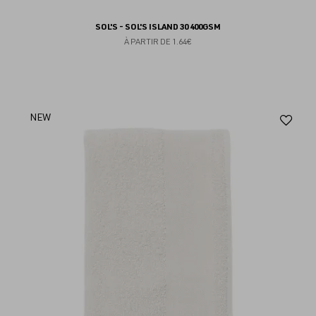
SOL'S - SOL'S ISLAND 30 400GSM
À PARTIR DE
1.64€
Aj
NEW
au
fav