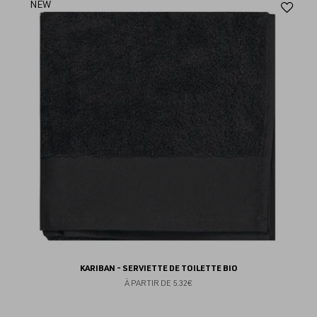
Aj
NEW
au
fav
KARIBAN - SERVIETTE DE TOILETTE BIO
À PARTIR DE
5.32€