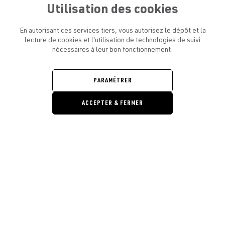
Utilisation des cookies
En autorisant ces services tiers, vous autorisez le dépôt et la
lecture de cookies et l'utilisation de technologies de suivi
nécessaires à leur bon fonctionnement.
ATELIER AMELOT ET VOUS
OUVRIR
LE
MENU
L'ATELIER
PARAMÉTRER
OUVRIR
LE
MENU
ACCEPTER & FERMER
LÉGAL
OUVRIR
LE
RESTONS EN CONTACT ! ABONNEZ-VOUS À NOTRE
MENU
NEWSLETTER
Ouvrir la barre de gestion des cooki
E-mail
E
En vous inscrivant, vous acceptez la politique de confidentialité et les
conditions d’utilisation de l’Atelier Amelot