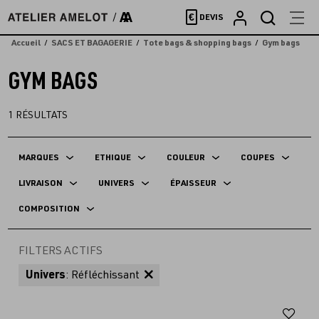
Accèder
€
DEVIS
directement
au
Accueil
SACS ET BAGAGERIE
Tote bags & shopping bags
Gym bags
contenu
GYM BAGS
1
RÉSULTATS
MARQUES
ETHIQUE
COULEUR
COUPES
LIVRAISON
UNIVERS
ÉPAISSEUR
COMPOSITION
FILTERS ACTIFS
Univers
: Réfléchissant
Aj