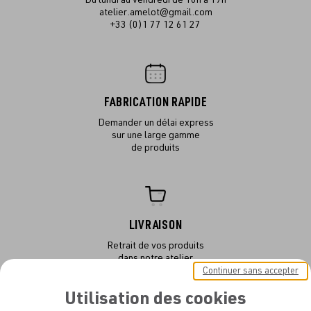
atelier.amelot@gmail.com
+33 (0)1 77 12 61 27
FABRICATION RAPIDE
Demander un délai express
sur une large gamme
de produits
LIVRAISON
Retrait de vos produits
dans notre atelier
ou en livraison
Continuer sans accepter
Utilisation des cookies