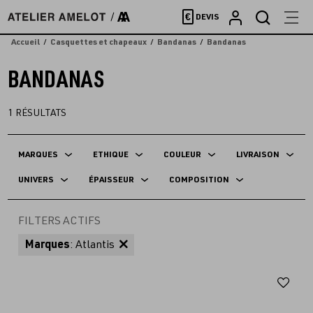
Accèder
€
DEVIS
directement
au
Accueil
Casquettes et chapeaux
Bandanas
Bandanas
contenu
BANDANAS
1
RÉSULTATS
MARQUES
ETHIQUE
COULEUR
LIVRAISON
UNIVERS
ÉPAISSEUR
COMPOSITION
FILTERS ACTIFS
Marques
: Atlantis
Aj
au