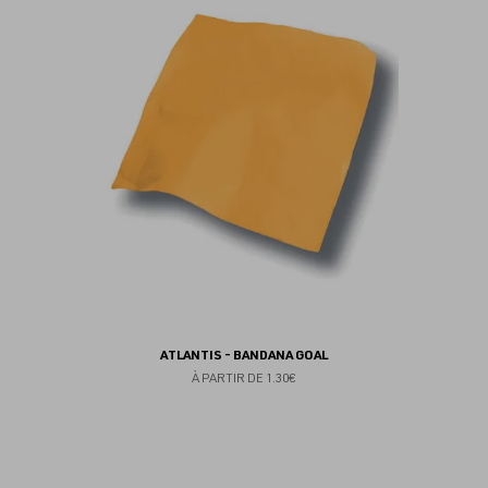
fav
ATLANTIS - BANDANA GOAL
À PARTIR DE
1.30€