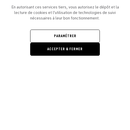
En autorisant ces services tiers, vous autorisez le dépôt et la
lecture de cookies et l'utilisation de technologies de suivi
nécessaires à leur bon fonctionnement.
ATELIER AMELOT ET VOUS
OUVRIR
LE
PARAMÉTRER
MENU
L'ATELIER
OUVRIR
LE
ACCEPTER & FERMER
MENU
LÉGAL
OUVRIR
LE
RESTONS EN CONTACT ! ABONNEZ-VOUS À NOTRE
Ouvrir la barre de gestion des cooki
MENU
NEWSLETTER
E-mail
E
En vous inscrivant, vous acceptez la politique de confidentialité et les
conditions d’utilisation de l’Atelier Amelot