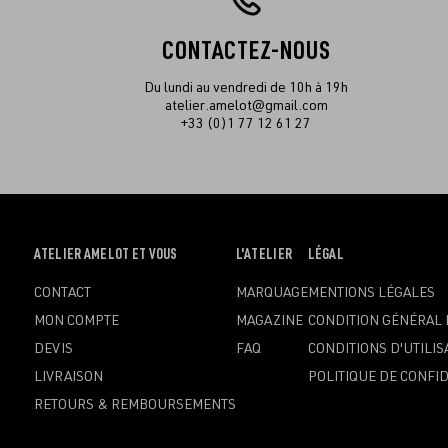
CONTACTEZ-NOUS
Du lundi au vendredi de 10h à 19h
atelier.amelot@gmail.com
+33 (0)1 77 12 61 27
OUVRIR
ATELIER AMELOT ET VOUS
OUVRIR
L'ATELIER
OUVRIR
LÉGAL
LE
LE
LE
CONTACT
MARQUAGE
MENTIONS LÉGALES
MENU
MENU
MENU
MON COMPTE
MAGAZINE
CONDITION GÉNÉRAL 
DEVIS
FAQ
CONDITIONS D'UTILIS
LIVRAISON
POLITIQUE DE CONFID
RETOURS & REMBOURSEMENTS