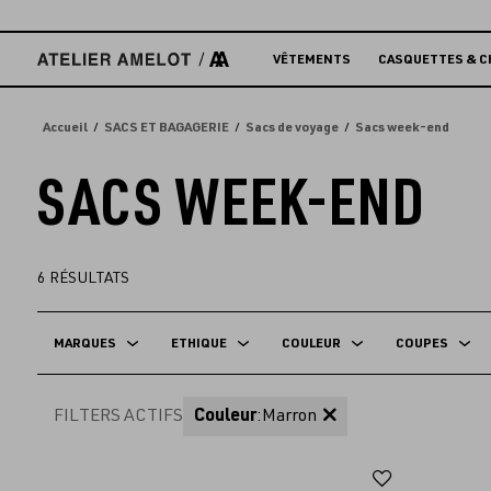
Accèder
directement
au
VÊTEMENTS
CASQUETTES & C
contenu
Accueil
SACS ET BAGAGERIE
Sacs de voyage
Sacs week-end
SACS WEEK-END
6
RÉSULTATS
MARQUES
ETHIQUE
COULEUR
COUPES
FILTERS ACTIFS
Couleur
:
Marron
Ajouter