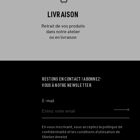
LIVRAISON
Retrait de vos produits
dans notre atelier
ou en livraison
RESTONS EN CONTACT ! ABONNEZ-
VOUS À NOTRE NEWSLETTER
E-mail
Envo
En vous inscrivant, vous acceptez la politique de
confidentialité et les conditions d’utilisation de
l’Atelier Amelot