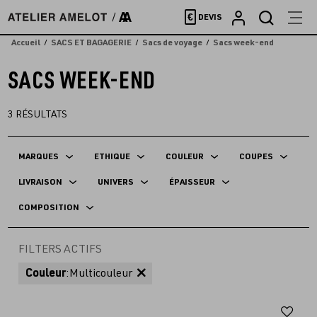
Accèder
€
DEVIS
directement
au
Accueil
SACS ET BAGAGERIE
Sacs de voyage
Sacs week-end
contenu
SACS WEEK-END
3
RÉSULTATS
MARQUES
ETHIQUE
COULEUR
COUPES
LIVRAISON
UNIVERS
ÉPAISSEUR
COMPOSITION
FILTERS ACTIFS
Couleur
:
Multicouleur
Aj