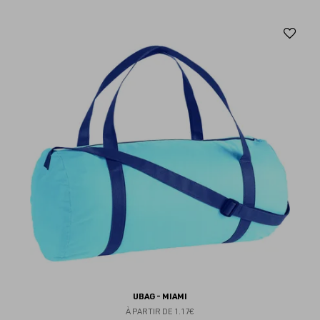
Aj
au
fav
UBAG - MIAMI
À PARTIR DE
1.17€