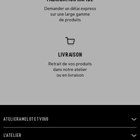
Demander un délai express
sur une large gamme
de produits
LIVRAISON
Retrait de vos produits
dans notre atelier
ou en livraison
ATELIER AMELOT ET VOUS
OUVRIR
LE
MENU
L'ATELIER
OUVRIR