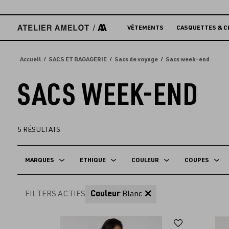
Accèder
directement
au
VÊTEMENTS
CASQUETTES & C
contenu
Accueil
SACS ET BAGAGERIE
Sacs de voyage
Sacs week-end
SACS WEEK-END
5
RÉSULTATS
MARQUES
ETHIQUE
COULEUR
COUPES
FILTERS ACTIFS
Couleur
:
Blanc
Ajouter