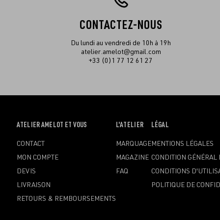
CONTACTEZ-NOUS
Du lundi au vendredi de 10h à 19h
atelier.amelot@gmail.com
+33 (0)1 77 12 61 27
OUVRIR
ATELIER AMELOT ET VOUS
OUVRIR
L'ATELIER
OUVRIR
LÉGAL
LE
LE
LE
CONTACT
MARQUAGE
MENTIONS LÉGALES
MENU
MENU
MENU
MON COMPTE
MAGAZINE
CONDITION GÉNÉRAL 
DEVIS
FAQ
CONDITIONS D'UTILIS
LIVRAISON
POLITIQUE DE CONFID
RETOURS & REMBOURSEMENTS