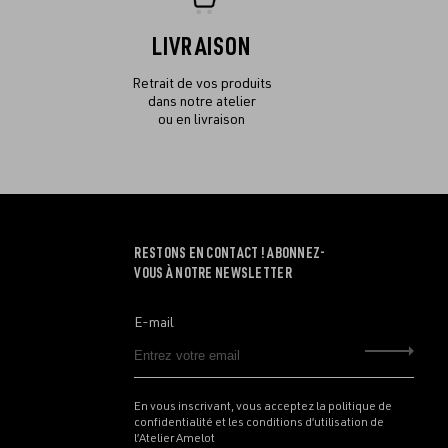
LIVRAISON
Retrait de vos produits
dans notre atelier
ou en livraison
RESTONS EN CONTACT ! ABONNEZ-
VOUS À NOTRE NEWSLETTER
E-mail
Envo
En vous inscrivant, vous acceptez la politique de
confidentialité et les conditions d’utilisation de
l’Atelier Amelot