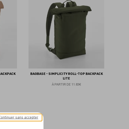
aux
aux
favoris
favoris
 BACKPACK
BAGBASE - SIMPLICITY ROLL-TOP BACKPACK
LITE
À PARTIR DE
11.83€
Continuer sans accepter