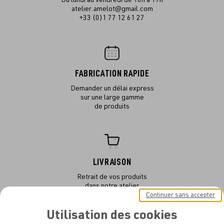
atelier.amelot@gmail.com
+33 (0)1 77 12 61 27
FABRICATION RAPIDE
Demander un délai express
sur une large gamme
de produits
LIVRAISON
Retrait de vos produits
dans notre atelier
ou en livraison
Continuer sans accepter
Utilisation des cookies