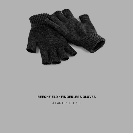
fav
BEECHFIELD - FINGERLESS GLOVES
À PARTIR DE
1.71€