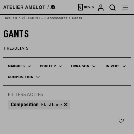
Accèder
€
DEVIS
directement
au
Accueil
VÊTEMENTS
Accessoires
Gants
contenu
GANTS
1
RÉSULTATS
MARQUES
COULEUR
LIVRAISON
UNIVERS
COMPOSITION
FILTERS ACTIFS
Composition
: Elasthane
Aj
au