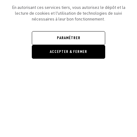
En autorisant ces services tiers, vous autorisez le dépôt et la
lecture de cookies et l'utilisation de technologies de suivi
nécessaires à leur bon fonctionnement.
ATELIER AMELOT ET VOUS
OUVRIR
LE
PARAMÉTRER
MENU
L'ATELIER
OUVRIR
LE
ACCEPTER & FERMER
MENU
LÉGAL
OUVRIR
LE
RESTONS EN CONTACT ! ABONNEZ-VOUS À NOTRE
Ouvrir la barre de gestion des cooki
MENU
NEWSLETTER
E-mail
E
En vous inscrivant, vous acceptez la politique de confidentialité et les
conditions d’utilisation de l’Atelier Amelot