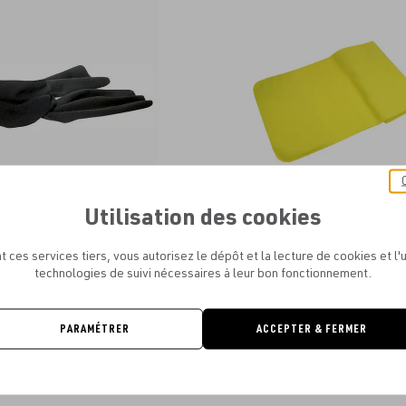
aux
favoris
Utilisation des cookies
TWEAR - FLEECE SCARF SCARP
PRINTWEAR - FLEECE SCA
À PARTIR DE
1.92€
À PARTIR DE
2.60€
t ces services tiers, vous autorisez le dépôt et la lecture de cookies et l'u
technologies de suivi nécessaires à leur bon fonctionnement.
PARAMÉTRER
ACCEPTER & FERMER