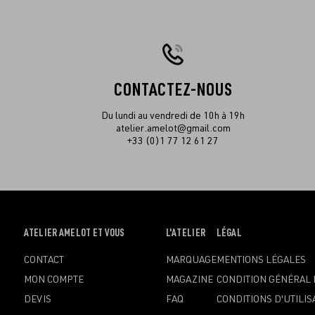
CONTACTEZ-NOUS
Du lundi au vendredi de 10h à 19h
atelier.amelot@gmail.com
+33 (0)1 77 12 61 27
OUVRIR
ATELIER AMELOT ET VOUS
OUVRIR
L'ATELIER
OUVRIR
LÉGAL
LE
LE
LE
CONTACT
MARQUAGE
MENTIONS LÉGALES
MENU
MENU
MENU
MON COMPTE
MAGAZINE
CONDITION GÉNÉRAL 
DEVIS
FAQ
CONDITIONS D'UTILIS