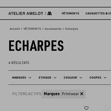
Accèder
directement
au
VÊTEMENTS
CASQUETTES & C
contenu
Accueil
VÊTEMENTS
Accessoires
Echarpes
ECHARPES
4
RÉSULTATS
MARQUES
ETHIQUE
COULEUR
COUPES
FILTERS ACTIFS
Marques
: Printwear
Ajouter