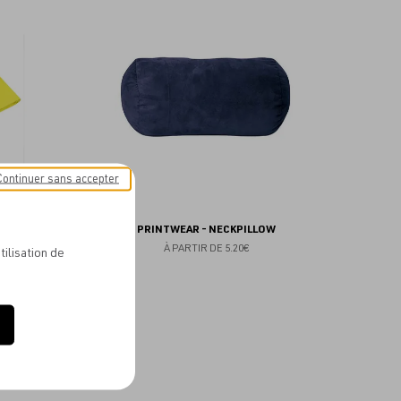
aux
aux
favoris
favoris
Continuer sans accepter
RF
PRINTWEAR - NECKPILLOW
À PARTIR DE
5.20€
tilisation de