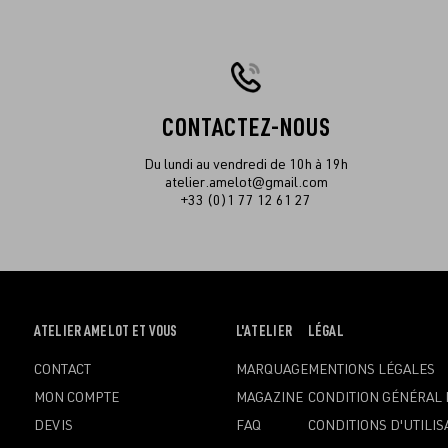
CONTACTEZ-NOUS
Du lundi au vendredi de 10h à 19h
atelier.amelot@gmail.com
+33 (0)1 77 12 61 27
OUVRIR
ATELIER AMELOT ET VOUS
OUVRIR
L'ATELIER
OUVRIR
LÉGAL
LE
LE
LE
CONTACT
MARQUAGE
MENTIONS LÉGALES
MENU
MENU
MENU
MON COMPTE
MAGAZINE
CONDITION GÉNÉRAL 
DEVIS
FAQ
CONDITIONS D'UTILIS