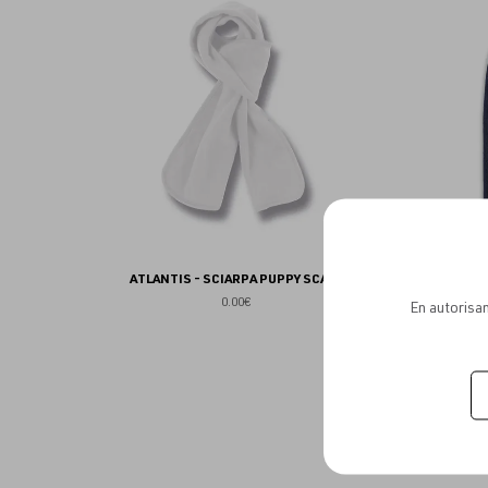
aux
favoris
ATLANTIS - SCIARPA PUPPY SCARF
0.00€
En autorisan