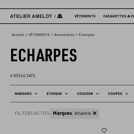
Accèder
directement
au
VÊTEMENTS
CASQUETTES & C
contenu
Accueil
VÊTEMENTS
Accessoires
Echarpes
ECHARPES
4
RÉSULTATS
MARQUES
ETHIQUE
COULEUR
COUPES
FILTERS ACTIFS
Marques
: Atlantis
Ajouter