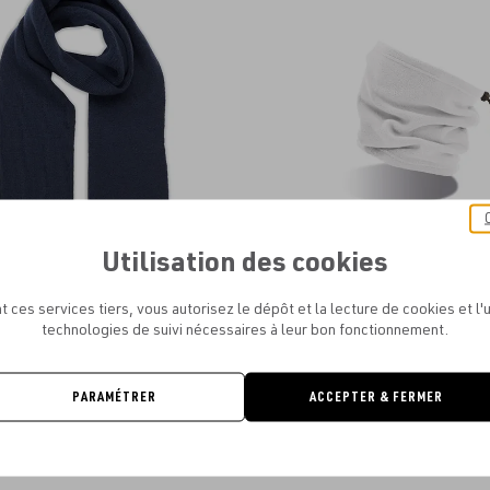
aux
favoris
Utilisation des cookies
ATLANTIS - WIND SCARF
ATLANTIS - HOTTY - WARM NEC
0.00€
0.00€
t ces services tiers, vous autorisez le dépôt et la lecture de cookies et l'u
technologies de suivi nécessaires à leur bon fonctionnement.
PARAMÉTRER
ACCEPTER & FERMER