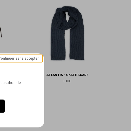
aux
aux
favoris
favoris
Continuer sans accepter
KWARMER
ATLANTIS - SKATE SCARF
0.00€
tilisation de