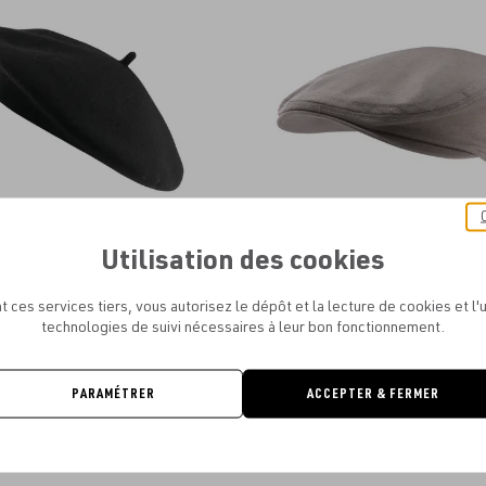
aux
favoris
Utilisation des cookies
K-UP - BÉRET BASQUE
K-UP - BÉRET DUCKBILL É
À PARTIR DE
8.14€
À PARTIR DE
7.65€
t ces services tiers, vous autorisez le dépôt et la lecture de cookies et l'u
technologies de suivi nécessaires à leur bon fonctionnement.
PARAMÉTRER
ACCEPTER & FERMER