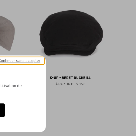
aux
aux
favoris
favoris
Continuer sans accepter
TÉ
K-UP - BÉRET DUCKBILL
À PARTIR DE
9.35€
tilisation de