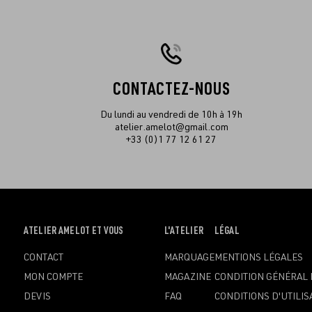
CONTACTEZ-NOUS
Du lundi au vendredi de 10h à 19h
atelier.amelot@gmail.com
+33 (0)1 77 12 61 27
OUVRIR
ATELIER AMELOT ET VOUS
OUVRIR
L'ATELIER
OUVRIR
LÉGAL
LE
LE
LE
CONTACT
MARQUAGE
MENTIONS LÉGALES
MENU
MENU
MENU
MON COMPTE
MAGAZINE
CONDITION GÉNÉRAL 
DEVIS
FAQ
CONDITIONS D'UTILIS