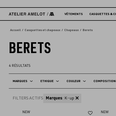
Accèder
directement
au
VÊTEMENTS
CASQUETTES & C
contenu
Accueil
Casquettes et chapeaux
Chapeaux
Berets
BERETS
4
RÉSULTATS
MARQUES
ETHIQUE
COULEUR
COMPOSITION
FILTERS ACTIFS
Marques
: K-up
Ajouter
NEW
NEW