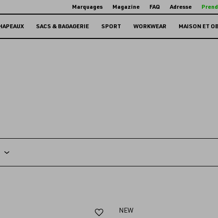
Marquages
Magazine
FAQ
Adresse
Prend
HAPEAUX
SACS & BAGAGERIE
SPORT
WORKWEAR
MAISON ET O
Ajouter
NEW