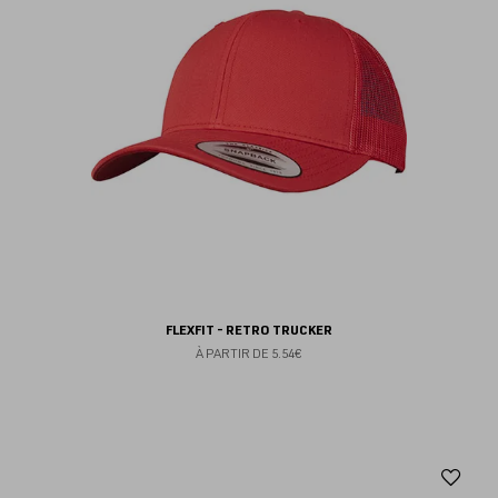
FLEXFIT - RETRO TRUCKER
À PARTIR DE
5.54€
Aj