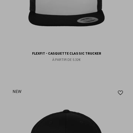
FLEXFIT - CASQUETTE CLASSIC TRUCKER
À PARTIR DE
5.32€
Aj
NEW
au
fav