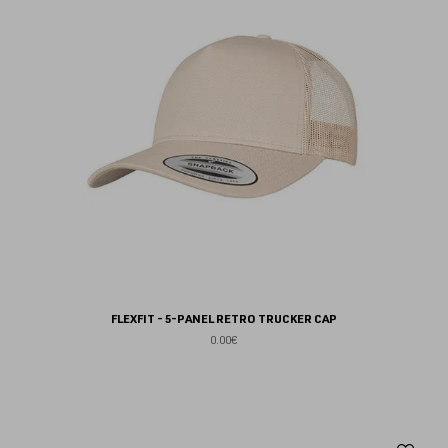
fav
FLEXFIT - 5-PANEL RETRO TRUCKER CAP
0.00€