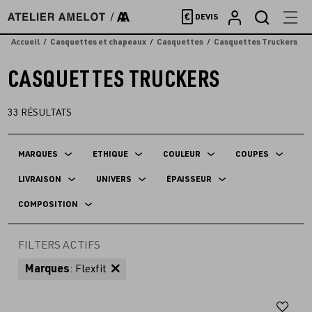
Accèder
€
DEVIS
directement
au
Accueil
Casquettes et chapeaux
Casquettes
Casquettes Truckers
contenu
CASQUETTES TRUCKERS
33
RÉSULTATS
MARQUES
ETHIQUE
COULEUR
COUPES
LIVRAISON
UNIVERS
ÉPAISSEUR
COMPOSITION
FILTERS ACTIFS
Marques
: Flexfit
Aj