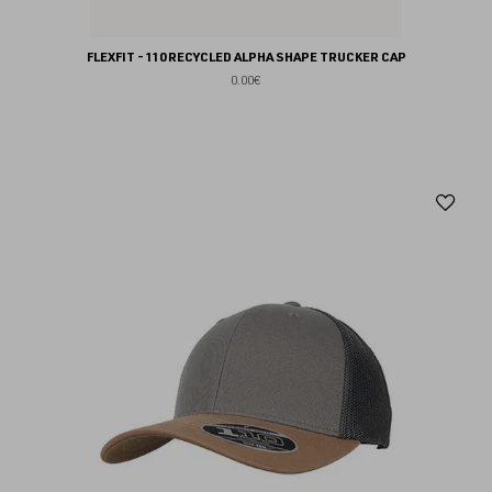
FLEXFIT - 110 RECYCLED ALPHA SHAPE TRUCKER CAP
0.00€
Aj
au
fav