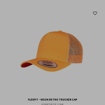
Aj
au
fav
FLEXFIT - NEON RETRO TRUCKER CAP
À PARTIR DE
5.94€