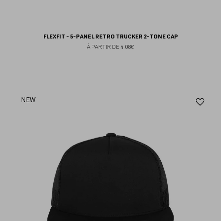
FLEXFIT - 5-PANEL RETRO TRUCKER 2-TONE CAP
À PARTIR DE
4.08€
Aj
NEW
au
fav