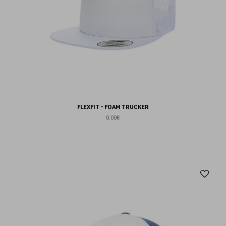
FLEXFIT - FOAM TRUCKER
0.00€
Aj
au
fav