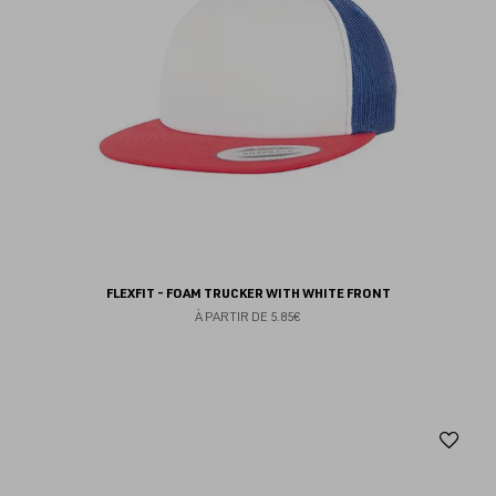
FLEXFIT - FOAM TRUCKER WITH WHITE FRONT
À PARTIR DE
5.85€
Aj
au