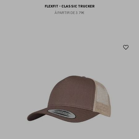
FLEXFIT - CLASSIC TRUCKER
À PARTIR DE
3.79€
Aj
au
fav