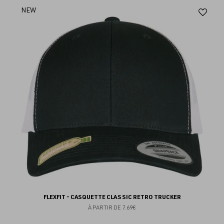
Aj
NEW
au
fav
FLEXFIT - CASQUETTE CLASSIC RETRO TRUCKER
À PARTIR DE
7.69€