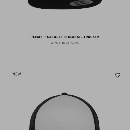
FLEXFIT - CASQUETTE CLASSIC TRUCKER
À PARTIR DE
5.32€
Aj
NEW
au
fav