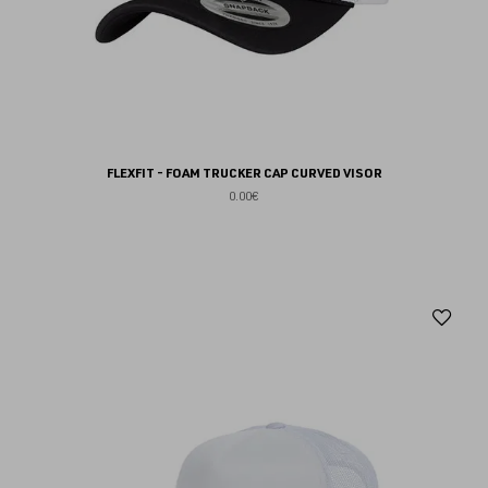
FLEXFIT - FOAM TRUCKER CAP CURVED VISOR
0.00€
Aj
au
fav