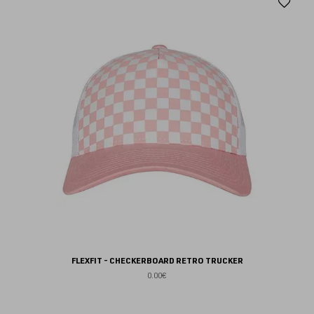
Aj
au
fav
FLEXFIT - CHECKERBOARD RETRO TRUCKER
0.00€