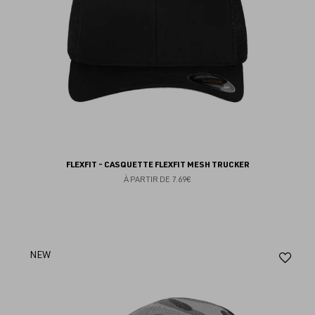
FLEXFIT - CASQUETTE FLEXFIT MESH TRUCKER
À PARTIR DE
7.69€
Aj
NEW
au
fav