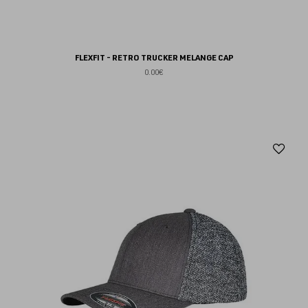
FLEXFIT - RETRO TRUCKER MELANGE CAP
0.00€
Aj
au
fav