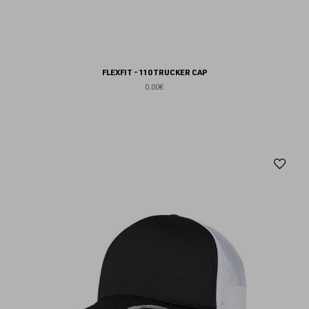
FLEXFIT - 110 TRUCKER CAP
0.00€
Aj
au
fav