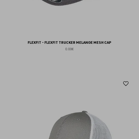
FLEXFIT - FLEXFIT TRUCKER MELANGE MESH CAP
0.00€
Aj
au
fav