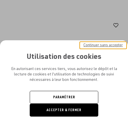
Aj
au
fav
Continuer sans accepter
Utilisation des cookies
En autorisant ces services tiers, vous autorisez le dépôt et la
lecture de cookies et l'utilisation de technologies de suivi
nécessaires à leur bon fonctionnement.
PARAMÉTRER
ACCEPTER & FERMER
DEMANDE
DE DEVIS