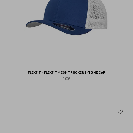
FLEXFIT - FLEXFIT MESH TRUCKER 2-TONE CAP
0.00€
Aj
au
fav