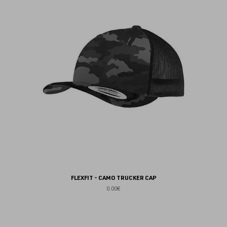
au
fav
FLEXFIT - CAMO TRUCKER CAP
0.00€