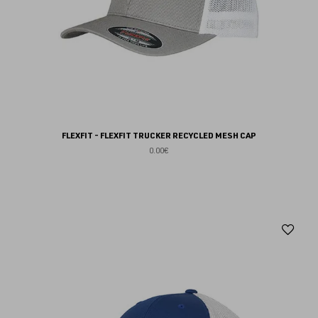
FLEXFIT - FLEXFIT TRUCKER RECYCLED MESH CAP
0.00€
Aj
au
fav