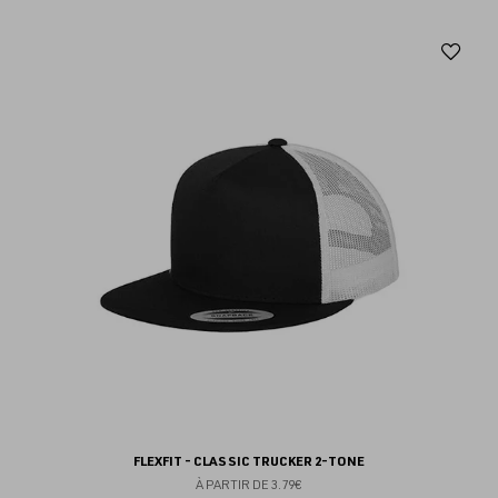
Aj
au
fav
FLEXFIT - CLASSIC TRUCKER 2-TONE
À PARTIR DE
3.79€