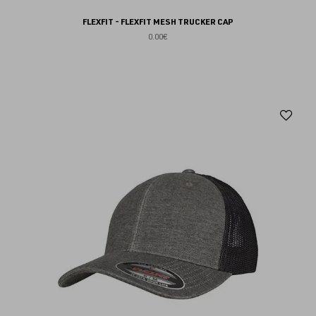
FLEXFIT - FLEXFIT MESH TRUCKER CAP
0.00€
Aj
au
fav