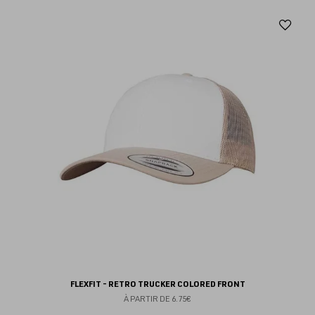
Aj
au
fav
FLEXFIT - RETRO TRUCKER COLORED FRONT
À PARTIR DE
6.75€