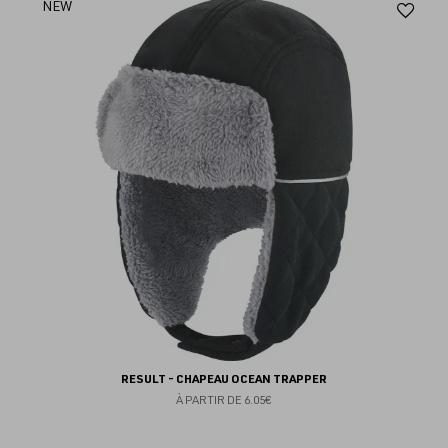
Aj
NEW
au
fav
RESULT - CHAPEAU OCEAN TRAPPER
À PARTIR DE
6.05€