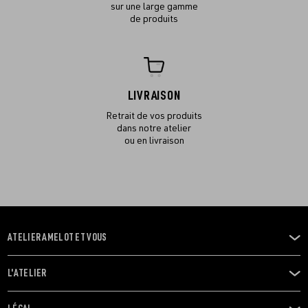
sur une large gamme
de produits
LIVRAISON
Retrait de vos produits
dans notre atelier
ou en livraison
ATELIER AMELOT ET VOUS
OUVRIR
LE
MENU
L'ATELIER
OUVRIR
LE
MENU