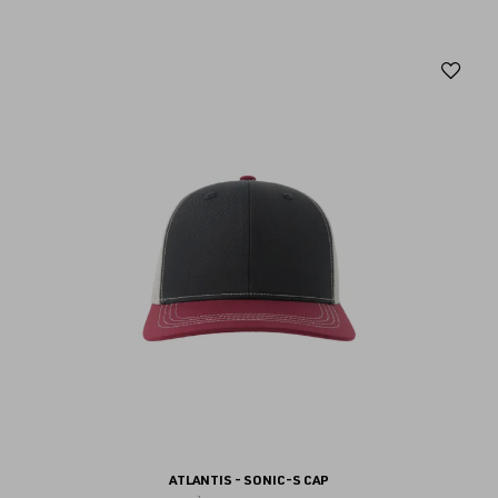
Aj
au
fav
ATLANTIS - SONIC-S CAP