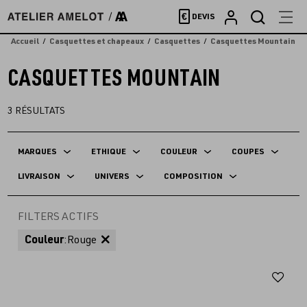
Accèder
€
DEVIS
directement
au
Accueil
Casquettes et chapeaux
Casquettes
Casquettes Mountain
contenu
CASQUETTES MOUNTAIN
3
RÉSULTATS
MARQUES
ETHIQUE
COULEUR
COUPES
LIVRAISON
UNIVERS
COMPOSITION
FILTERS ACTIFS
Couleur
:
Rouge
Aj
au