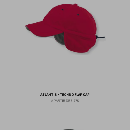
fav
ATLANTIS - TECHNO FLAP CAP
À PARTIR DE
3.77€