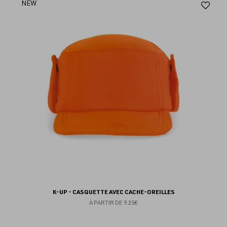
Aj
NEW
au
fav
K-UP - CASQUETTE AVEC CACHE-OREILLES
À PARTIR DE
9.25€