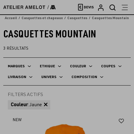
Accèder
€
DEVIS
directement
au
Accueil
Casquettes et chapeaux
Casquettes
Casquettes Mountain
contenu
CASQUETTES MOUNTAIN
3
RÉSULTATS
MARQUES
ETHIQUE
COULEUR
COUPES
LIVRAISON
UNIVERS
COMPOSITION
FILTERS ACTIFS
Couleur
:
Jaune
Aj
NEW
au