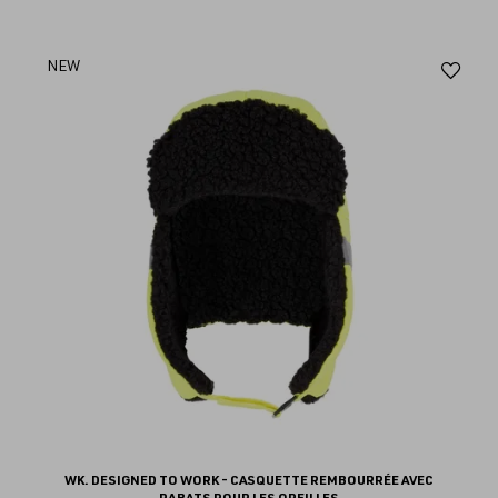
Aj
NEW
au
fav
WK. DESIGNED TO WORK - CASQUETTE REMBOURRÉE AVEC