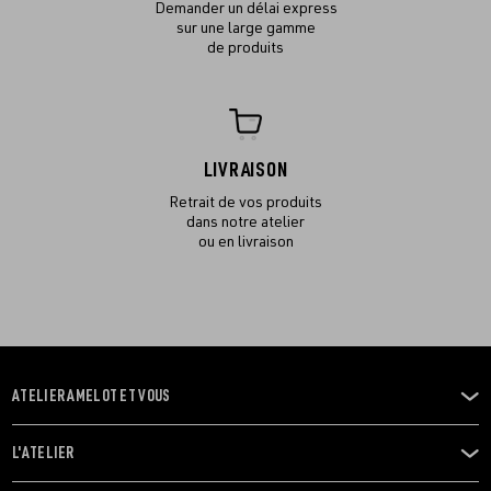
Demander un délai express
sur une large gamme
de produits
LIVRAISON
Retrait de vos produits
dans notre atelier
ou en livraison
ATELIER AMELOT ET VOUS
OUVRIR
LE
MENU
L'ATELIER
OUVRIR
LE