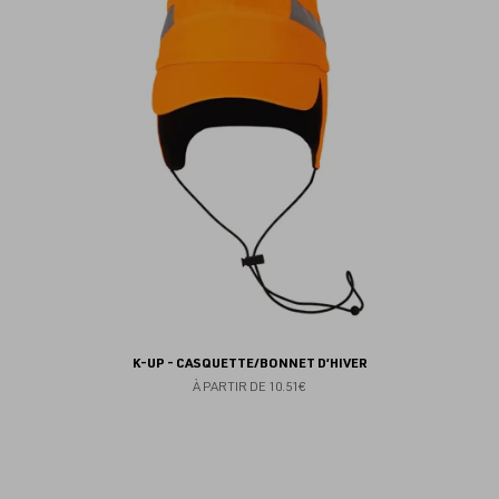
fav
K-UP - CASQUETTE/BONNET D’HIVER
À PARTIR DE
10.51€