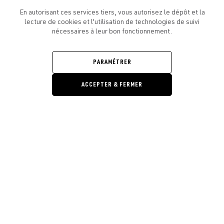
En autorisant ces services tiers, vous autorisez le dépôt et la
lecture de cookies et l'utilisation de technologies de suivi
nécessaires à leur bon fonctionnement.
ATELIER AMELOT ET VOUS
OUVRIR
LE
PARAMÉTRER
MENU
L'ATELIER
OUVRIR
LE
ACCEPTER & FERMER
MENU
LÉGAL
OUVRIR
LE
RESTONS EN CONTACT ! ABONNEZ-VOUS À NOTRE
Ouvrir la barre de gestion des cooki
MENU
NEWSLETTER
E-mail
E
En vous inscrivant, vous acceptez la politique de confidentialité et les
conditions d’utilisation de l’Atelier Amelot