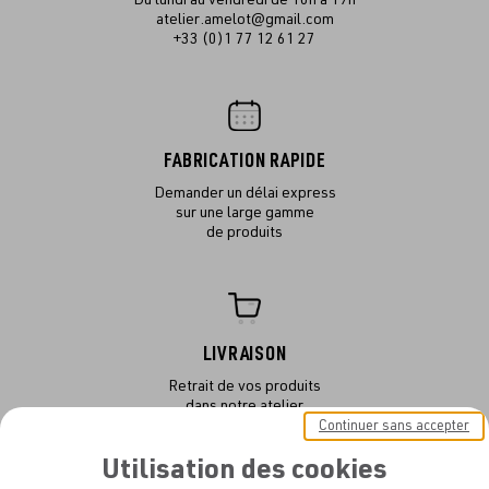
atelier.amelot@gmail.com
+33 (0)1 77 12 61 27
FABRICATION RAPIDE
Demander un délai express
sur une large gamme
de produits
LIVRAISON
Retrait de vos produits
dans notre atelier
ou en livraison
Continuer sans accepter
Utilisation des cookies