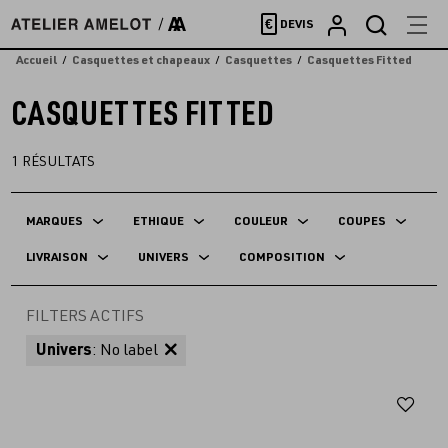
Accèder
€
DEVIS
directement
au
Accueil
Casquettes et chapeaux
Casquettes
Casquettes Fitted
contenu
CASQUETTES FITTED
1
RÉSULTATS
MARQUES
ETHIQUE
COULEUR
COUPES
LIVRAISON
UNIVERS
COMPOSITION
FILTERS ACTIFS
Univers
: No label
Aj
au