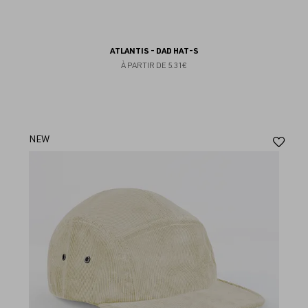
ATLANTIS - DAD HAT-S
À PARTIR DE
5.31€
Aj
NEW
au
fav