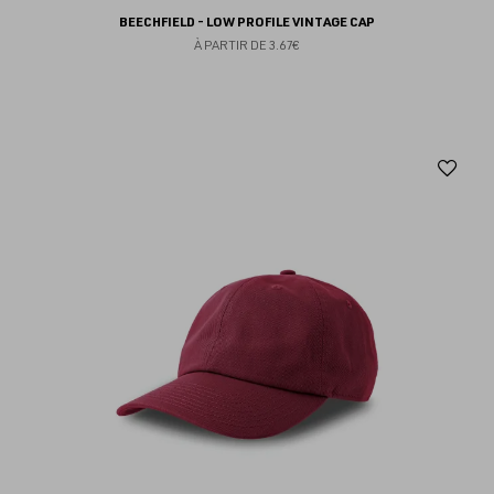
BEECHFIELD - LOW PROFILE VINTAGE CAP
À PARTIR DE
3.67€
Aj
au
fav