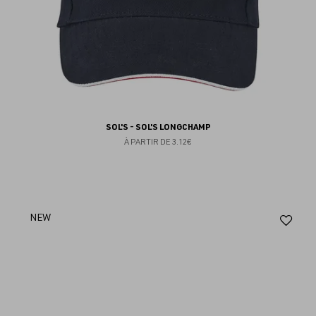
SOL'S - SOL'S LONGCHAMP
À PARTIR DE
3.12€
Aj
NEW
au
fav