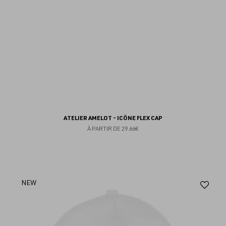
ATELIER AMELOT - ICÔNE FLEX CAP
À PARTIR DE
29.66€
Aj
NEW
au
fav