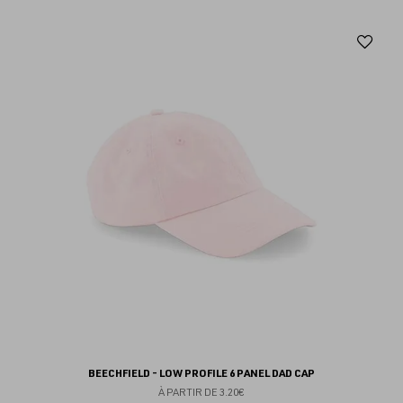
Aj
au
fav
BEECHFIELD - LOW PROFILE 6 PANEL DAD CAP
À PARTIR DE
3.20€