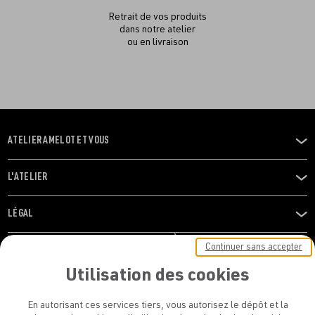
Retrait de vos produits
dans notre atelier
ou en livraison
ATELIER AMELOT ET VOUS
OUVRIR
LE
MENU
L'ATELIER
OUVRIR
LE
MENU
LÉGAL
OUVRIR
LE
RESTONS EN CONTACT ! ABONNEZ-VOUS À NOTRE
Continuer sans accepter
MENU
NEWSLETTER
Utilisation des cookies
E-mail
En autorisant ces services tiers, vous autorisez le dépôt et la
E