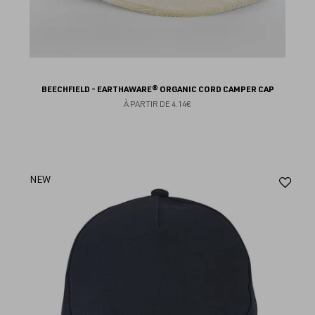
BEECHFIELD - EARTHAWARE® ORGANIC CORD CAMPER CAP
À PARTIR DE
4.14€
Aj
NEW
au
fav