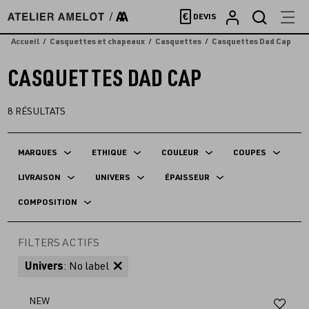
Accèder
€
DEVIS
directement
au
Accueil
Casquettes et chapeaux
Casquettes
Casquettes Dad Cap
contenu
CASQUETTES DAD CAP
8
RÉSULTATS
MARQUES
ETHIQUE
COULEUR
COUPES
LIVRAISON
UNIVERS
ÉPAISSEUR
COMPOSITION
FILTERS ACTIFS
Univers
: No label
Aj
NEW