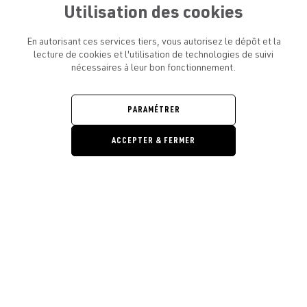
Utilisation des cookies
En autorisant ces services tiers, vous autorisez le dépôt et la
lecture de cookies et l'utilisation de technologies de suivi
nécessaires à leur bon fonctionnement.
ATELIER AMELOT ET VOUS
OUVRIR
LE
MENU
L'ATELIER
PARAMÉTRER
OUVRIR
LE
MENU
ACCEPTER & FERMER
LÉGAL
OUVRIR
LE
RESTONS EN CONTACT ! ABONNEZ-VOUS À NOTRE
MENU
NEWSLETTER
Ouvrir la barre de gestion des cooki
E-mail
E
En vous inscrivant, vous acceptez la politique de confidentialité et les
conditions d’utilisation de l’Atelier Amelot