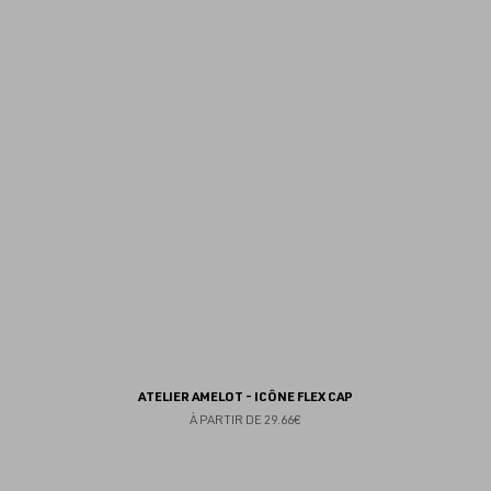
au
fav
ATELIER AMELOT - ICÔNE FLEX CAP
À PARTIR DE
29.66€