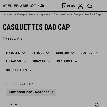
Accèder
€
DEVIS
directement
au
Accueil
Casquettes et chapeaux
Casquettes
Casquettes Dad Cap
contenu
CASQUETTES DAD CAP
1
RÉSULTATS
MARQUES
ETHIQUE
COULEUR
COUPES
LIVRAISON
UNIVERS
ÉPAISSEUR
COMPOSITION
FILTERS ACTIFS
Composition
: Elasthane
Aj
NEW