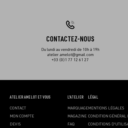
CONTACTEZ-NOUS
Du lundi au vendredi de 10h à 19h
atelier.amelot@gmail.com
+33 (0)1 77 12 61 27
OUVRIR
ATELIER AMELOT ET VOUS
OUVRIR
L'ATELIER
OUVRIR
LÉGAL
LE
LE
LE
CONTACT
MARQUAGE
MENTIONS LÉGALES
MENU
MENU
MENU
MON COMPTE
MAGAZINE
CONDITION GÉNÉRAL 
DEVIS
FAQ
CONDITIONS D'UTILIS