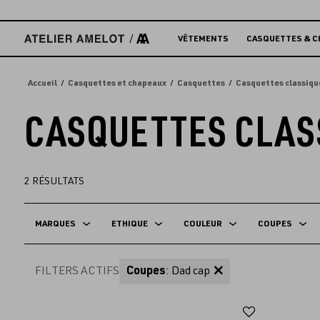
Accèder
directement
au
VÊTEMENTS
CASQUETTES & C
contenu
Accueil
Casquettes et chapeaux
Casquettes
Casquettes classiqu
CASQUETTES CLAS
2
RÉSULTATS
MARQUES
ETHIQUE
COULEUR
COUPES
FILTERS ACTIFS
Coupes
: Dad cap
Ajouter