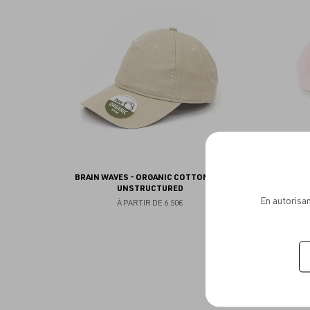
aux
favoris
BRAIN WAVES - ORGANIC COTTON CAP
BEECHFIE
UNSTRUCTURED
En autorisan
À PARTIR DE
6.50€