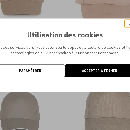
Utilisation des cookies
 FIRST - CASQUETTE 5 PANNEAUX
K-UP - CASQUETTE COTON - 5 P
À PARTIR DE
1.53€
À PARTIR DE
1.53€
t ces services tiers, vous autorisez le dépôt et la lecture de cookies et l'u
technologies de suivi nécessaires à leur bon fonctionnement.
PARAMÉTRER
ACCEPTER & FERMER
Ajouter
NEW
aux
favoris