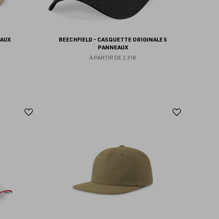
EAUX
BEECHFIELD - CASQUETTE ORIGINALE 5
PANNEAUX
À PARTIR DE
2.31€
Ajouter
Ajoute
aux
aux
favoris
favoris