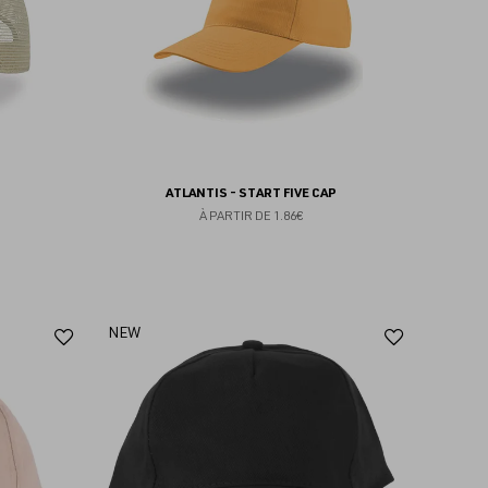
ATLANTIS - START FIVE CAP
À PARTIR DE
1.86€
Ajouter
Ajoute
NEW
aux
aux
favoris
favoris