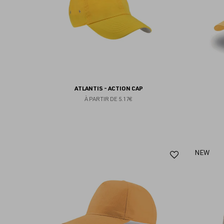
ATLANTIS - ACTION CAP
À PARTIR DE
5.17€
Ajouter
NEW
aux
favoris