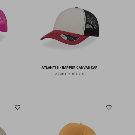
favoris
favoris
ATLANTIS - RAPPER CANVAS CAP
À PARTIR DE
4.71€
Ajouter
Ajoute
aux
aux
favoris
favoris