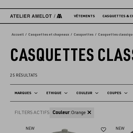
Accèder
directement
au
VÊTEMENTS
CASQUETTES & C
contenu
Accueil
Casquettes et chapeaux
Casquettes
Casquettes classiqu
CASQUETTES CLAS
25
RÉSULTATS
MARQUES
ETHIQUE
COULEUR
COUPES
FILTERS ACTIFS
Couleur
:
Orange
Ajouter
NEW
NEW