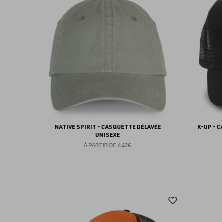
aux
favoris
NATIVE SPIRIT - CASQUETTE DÉLAVÉE
K-UP - 
UNISEXE
À PARTIR DE
6.43€
Ajouter
aux