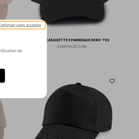
Continuer sans accepter
ANNEAUX
K-UP - CASQUETTE 5 PANNEAUX OEKO-TEX
À PARTIR DE
3.25€
tilisation de
Ajouter
Ajoute
NEW
aux
aux
favoris
favoris