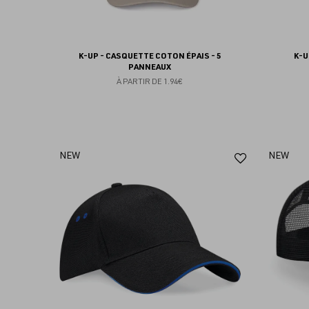
K-UP - CASQUETTE COTON ÉPAIS - 5
K-U
PANNEAUX
À PARTIR DE
1.94€
Ajouter
NEW
NEW
aux
favoris