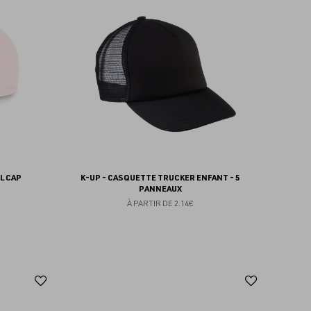
aux
aux
favoris
favoris
L CAP
K-UP - CASQUETTE TRUCKER ENFANT - 5
PANNEAUX
À PARTIR DE
2.14€
Ajouter
Ajoute
aux
aux