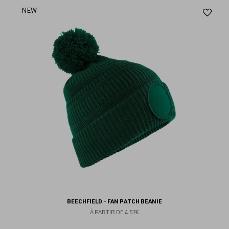
Aj
NEW
au
fav
BEECHFIELD - FAN PATCH BEANIE
À PARTIR DE
4.57€