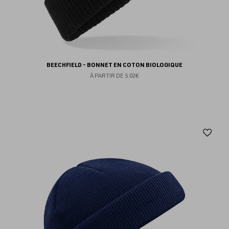
BEECHFIELD - BONNET EN COTON BIOLOGIQUE
À PARTIR DE
5.02€
Aj
au
fav