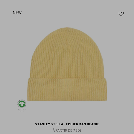
Aj
NEW
au
fav
STANLEY STELLA - FISHERMAN BEANIE
À PARTIR DE
7.20€