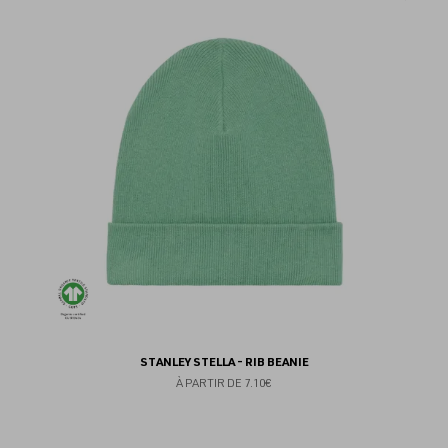
au
fav
STANLEY STELLA - RIB BEANIE
À PARTIR DE
7.10€