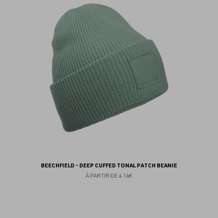
au
fav
BEECHFIELD - DEEP CUFFED TONAL PATCH BEANIE
À PARTIR DE
4.14€