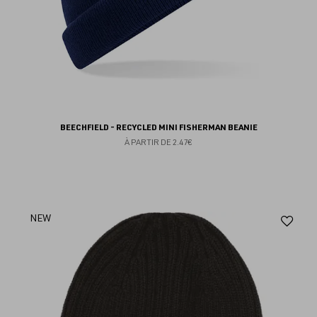
BEECHFIELD - RECYCLED MINI FISHERMAN BEANIE
À PARTIR DE
2.47€
Aj
NEW
au
fav