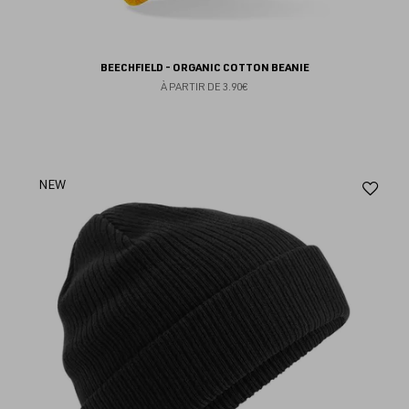
BEECHFIELD - ORGANIC COTTON BEANIE
À PARTIR DE
3.90€
Aj
NEW
au
fav