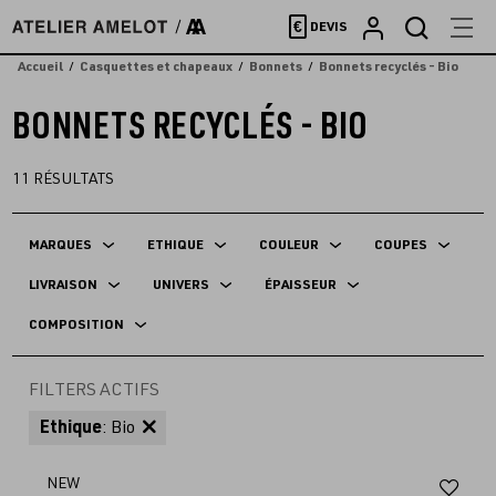
Accèder
€
DEVIS
directement
au
Accueil
Casquettes et chapeaux
Bonnets
Bonnets recyclés - Bio
contenu
BONNETS RECYCLÉS - BIO
11
RÉSULTATS
MARQUES
ETHIQUE
COULEUR
COUPES
LIVRAISON
UNIVERS
ÉPAISSEUR
COMPOSITION
FILTERS ACTIFS
Ethique
: Bio
Aj
NEW