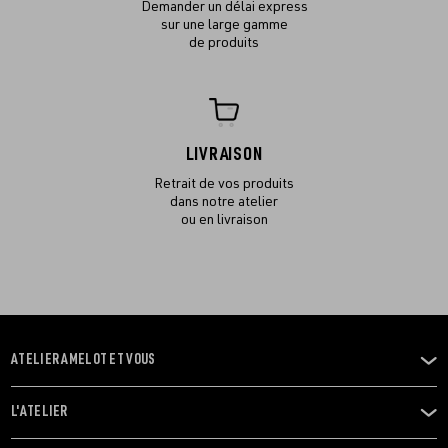
Demander un délai express
sur une large gamme
de produits
LIVRAISON
Retrait de vos produits
dans notre atelier
ou en livraison
ATELIER AMELOT ET VOUS
OUVRIR
LE
MENU
L'ATELIER
OUVRIR
LE